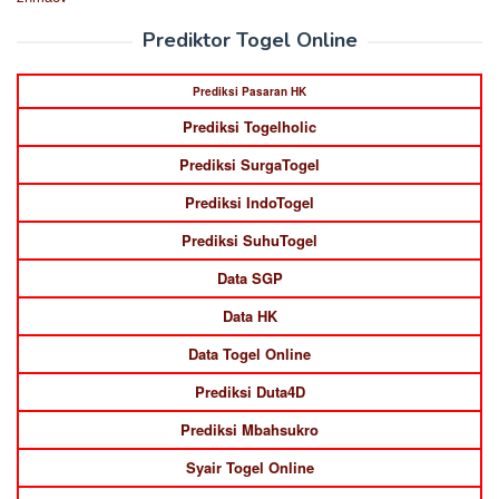
Prediktor Togel Online
Prediksi Pasaran HK
Prediksi Togelholic
Prediksi SurgaTogel
Prediksi IndoTogel
Prediksi SuhuTogel
Data SGP
Data HK
Data Togel Online
Prediksi Duta4D
Prediksi Mbahsukro
Syair Togel Online