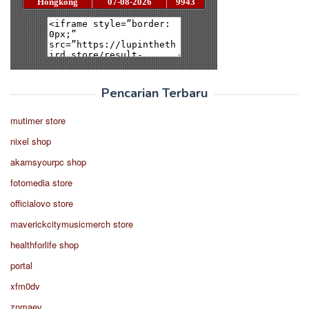
Pencarian Terbaru
mutimer store
nixel shop
akamsyourpc shop
fotomedia store
officialovo store
maverickcitymusicmerch store
healthforlife shop
portal
xfm0dv
znmaev