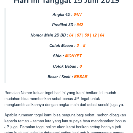
Hari Ini Tanggal 15 Juni 2019
Angka 4D :
8477
Prediksi 3D :
542
Nomor Main 2D BB :
84 | 97 | 50 | 12 | 04
Colok Macau :
3 – 8
Shio :
MONYET
Colok Bebas :
0
Besar / Kecil :
BESAR
Ramalan Nomor keluar togel hari ini yang kami berikan ini mudah –
mudahan bisa memberikan sobat bonus JP. Ingat untuk
mengkombinasikannya dengan angka main dari sobat sendiri juga ya.
Apabila rumusan togel kami bisa berguna bagi sobat, mohon dibagikan
kepada teman – teman kita yang lain supaya bisa mendapatkan bonus
JP juga. Ramalan togel online akan kami berikan setiap harinya jadi
tetap kunjungi website datatogel setiap hari untuk mengupdate nomor