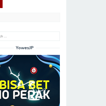
YowesJP