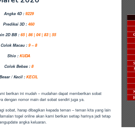
Angka 4D :
9229
Prediksi 3D :
460
in 2D BB :
65 | 86 | 04 | 83 | 55
Colok Macau :
9 – 8
Shio :
KUDA
Colok Bebas :
8
Besar / Kecil :
KECIL
kami berikan ini mudah – mudahan dapat memberikan sobat
 dengan nomor main dari sobat sendiri juga ya.
gi sobat, harap dibagikan kepada teman – teman kita yang lain
alan togel online akan kami berikan setiap harinya jadi tetap
 mengupdate angka keluaran.