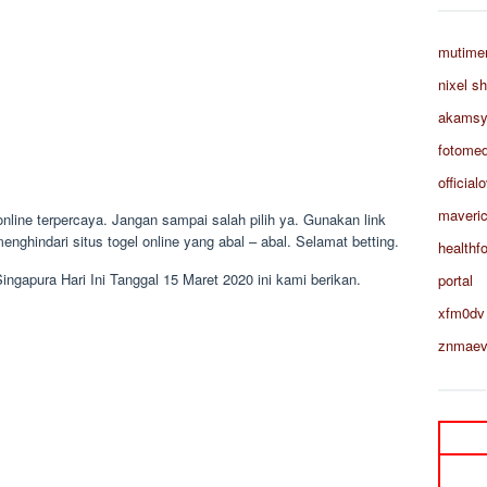
mutimer
nixel s
akamsy
fotomed
official
maveric
nline terpercaya. Jangan sampai salah pilih ya. Gunakan link
enghindari situs togel online yang abal – abal. Selamat betting.
healthfo
ingapura Hari Ini Tanggal 15 Maret 2020 ini kami berikan.
portal
xfm0dv
znmae