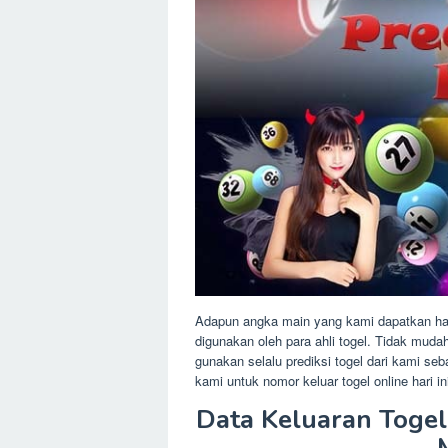
Adapun angka main yang kami dapatkan hari 
digunakan oleh para ahli togel. Tidak muda
gunakan selalu prediksi togel dari kami seb
kami untuk nomor keluar togel online hari ini
Data Keluaran Togel