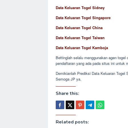
Data Keluaran Togel Sidney
Data Keluaran Togel Singapore
Data Keluaran Togel China
Data Keluaran Togel Taiwan
Data Keluaran Togel Kamboja
Bettinglah selalu menggunakan agen togel o
pendaftaran yang ada pada situs ini untuk m
Demikianlah Prediksi Data Keluaran Togel S
Semoga JP ya.
Share this:
Related posts: