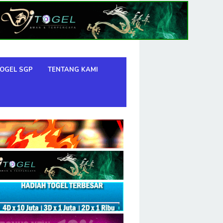
OGEL SGP
TENTANG KAMI