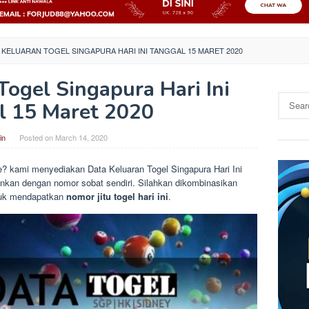
 KELUARAN TOGEL SINGAPURA HARI INI TANGGAL 15 MARET 2020
Togel Singapura Hari Ini
Search
l 15 Maret 2020
for:
in
Posted on
March 14, 2020
ne? kami menyediakan Data Keluaran Togel Singapura Hari Ini
nkan dengan nomor sobat sendiri. Silahkan dikombinasikan
ntuk mendapatkan
nomor jitu togel hari ini
.