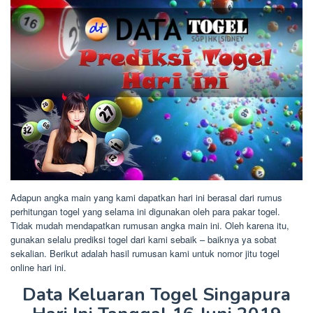
Adapun angka main yang kami dapatkan hari ini berasal dari rumus
perhitungan togel yang selama ini digunakan oleh para pakar togel.
Tidak mudah mendapatkan rumusan angka main ini. Oleh karena itu,
gunakan selalu prediksi togel dari kami sebaik – baiknya ya sobat
sekalian. Berikut adalah hasil rumusan kami untuk nomor jitu togel
online hari ini.
Data Keluaran Togel Singapura