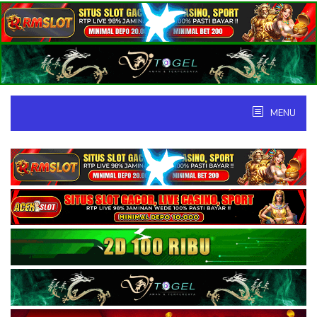
Skip
to
content
MENU