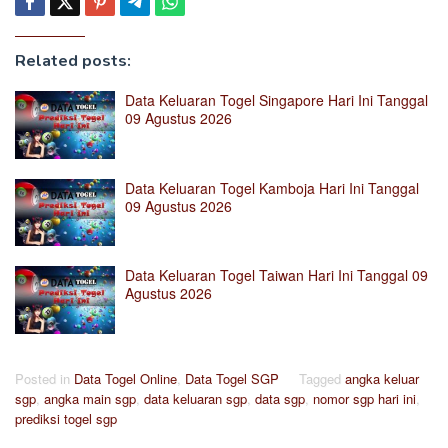
Related posts:
Data Keluaran Togel Singapore Hari Ini Tanggal
09 Agustus 2026
Data Keluaran Togel Kamboja Hari Ini Tanggal
09 Agustus 2026
Data Keluaran Togel Taiwan Hari Ini Tanggal 09
Agustus 2026
Posted in
Data Togel Online
,
Data Togel SGP
Tagged
angka keluar
sgp
,
angka main sgp
,
data keluaran sgp
,
data sgp
,
nomor sgp hari ini
,
prediksi togel sgp