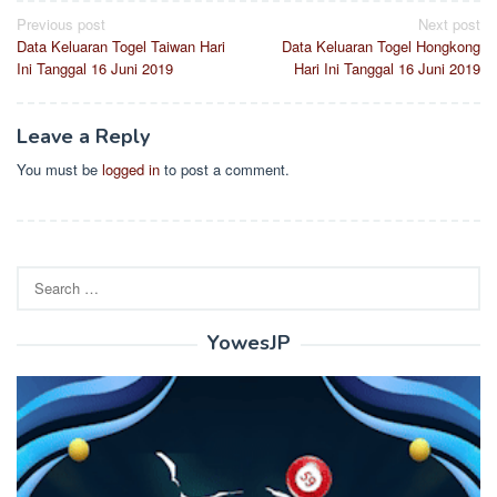
Post
Previous post
Next post
Data Keluaran Togel Taiwan Hari
Data Keluaran Togel Hongkong
navigation
Ini Tanggal 16 Juni 2019
Hari Ini Tanggal 16 Juni 2019
Leave a Reply
You must be
logged in
to post a comment.
Search
for:
YowesJP