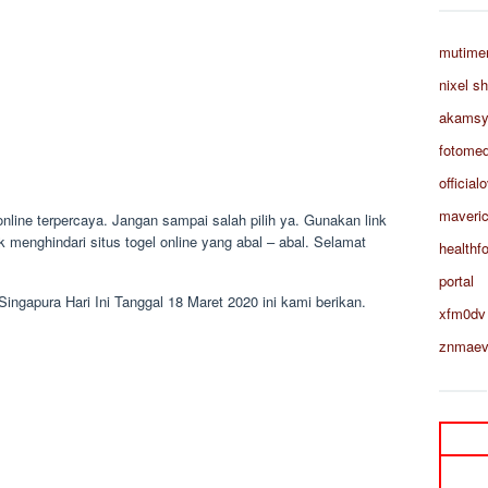
mutimer
nixel s
akamsy
fotomed
official
maveric
online terpercaya. Jangan sampai salah pilih ya. Gunakan link
 menghindari situs togel online yang abal – abal. Selamat
healthfo
portal
ngapura Hari Ini Tanggal 18 Maret 2020 ini kami berikan.
xfm0dv
znmae