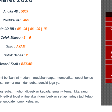
Angka 4D :
5869
Prediksi 3D :
466
in 2D BB :
85 | 05 | 86 | 20 | 15
Colok Macau :
3 – 6
Shio :
AYAM
Colok Bebas :
2
Besar / Kecil :
BESAR
 kami berikan ini mudah – mudahan dapat memberikan sobat bonus
n nomor main dari sobat sendiri juga ya.
agi sobat, mohon dibagikan kepada teman – teman kita yang
rediksi togel online akan kami berikan setiap harinya jadi tetap
 mengupdate nomor keluaran.