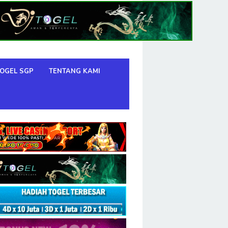
OGEL SGP
TENTANG KAMI