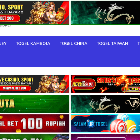
NEY
TOGEL KAMBOJA
TOGEL CHINA
TOGEL TAIWAN
T