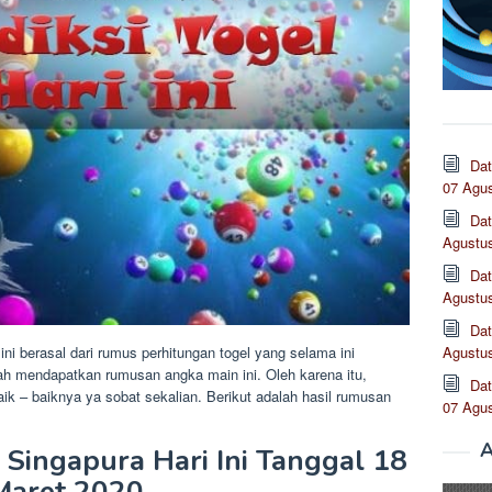
Dat
07 Agu
Dat
Agustu
Dat
Agustu
Dat
ni berasal dari rumus perhitungan togel yang selama ini
Agustu
ah mendapatkan rumusan angka main ini. Oleh karena itu,
Dat
aik – baiknya ya sobat sekalian. Berikut adalah hasil rumusan
07 Agu
A
 Singapura Hari Ini Tanggal 18
Maret 2020