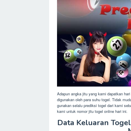
Adapun angka jitu yang kami dapatkan hari i
digunakan oleh para suhu togel. Tidak mud
gunakan selalu prediksi togel dari kami seb
kami untuk nomor jitu togel online hari ini.
Data Keluaran Togel