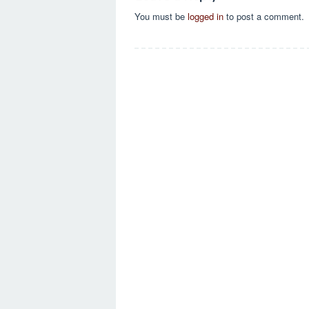
You must be
logged in
to post a comment.