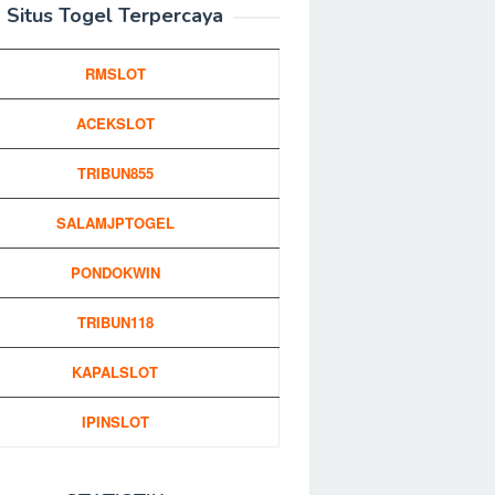
Situs Togel Terpercaya
RMSLOT
ACEKSLOT
TRIBUN855
SALAMJPTOGEL
PONDOKWIN
TRIBUN118
KAPALSLOT
IPINSLOT