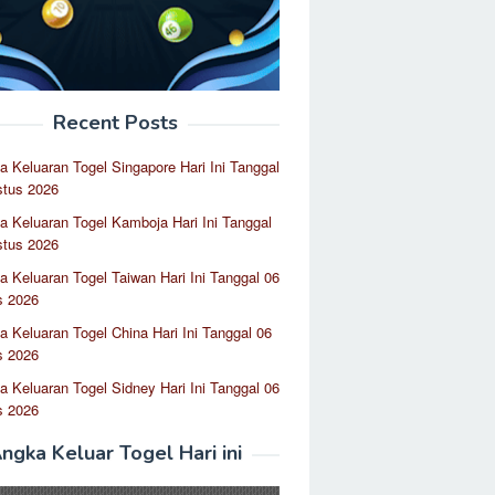
Recent Posts
a Keluaran Togel Singapore Hari Ini Tanggal
stus 2026
a Keluaran Togel Kamboja Hari Ini Tanggal
stus 2026
a Keluaran Togel Taiwan Hari Ini Tanggal 06
s 2026
a Keluaran Togel China Hari Ini Tanggal 06
s 2026
a Keluaran Togel Sidney Hari Ini Tanggal 06
s 2026
ngka Keluar Togel Hari ini