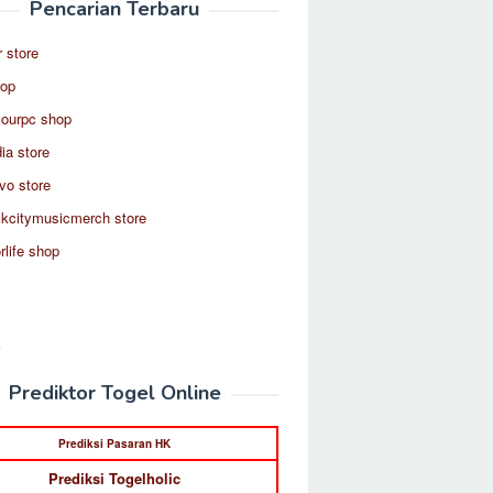
Pencarian Terbaru
 store
hop
ourpc shop
ia store
ovo store
kcitymusicmerch store
rlife shop
v
Prediktor Togel Online
Prediksi Pasaran HK
Prediksi Togelholic