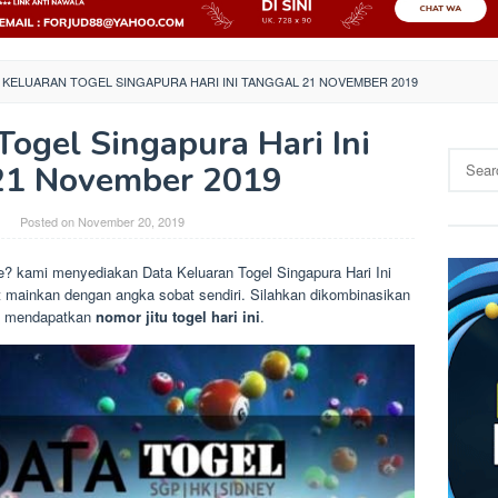
 KELUARAN TOGEL SINGAPURA HARI INI TANGGAL 21 NOVEMBER 2019
Togel Singapura Hari Ini
Search
21 November 2019
for:
Posted on
November 20, 2019
ne? kami menyediakan Data Keluaran Togel Singapura Hari Ini
 mainkan dengan angka sobat sendiri. Silahkan dikombinasikan
uk mendapatkan
nomor jitu togel hari ini
.