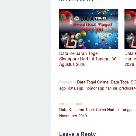
Data Keluaran Togel
Data 
Singapore Hari Ini Tanggal 06
Hari 
Agustus 2026
2026
Posted in
Data Togel Online
,
Data Togel S
sgp
,
data sgp
,
nomor sgp hari ini
,
prediksi 
Post
Previous post
Data Keluaran Togel China Hari Ini Tanggal
navigation
November 2019
Leave a Reply