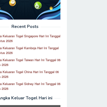
Recent Posts
a Keluaran Togel Singapore Hari Ini Tanggal
stus 2026
a Keluaran Togel Kamboja Hari Ini Tanggal
stus 2026
a Keluaran Togel Taiwan Hari Ini Tanggal 06
s 2026
a Keluaran Togel China Hari Ini Tanggal 06
s 2026
a Keluaran Togel Sidney Hari Ini Tanggal 06
s 2026
ngka Keluar Togel Hari ini