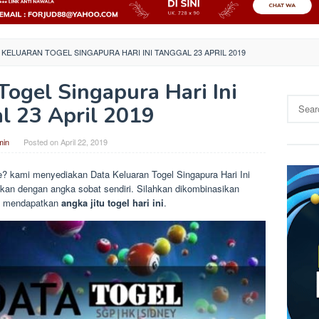
 KELUARAN TOGEL SINGAPURA HARI INI TANGGAL 23 APRIL 2019
Togel Singapura Hari Ini
Search
l 23 April 2019
for:
min
Posted on
April 22, 2019
ne? kami menyediakan Data Keluaran Togel Singapura Hari Ini
nkan dengan angka sobat sendiri. Silahkan dikombinasikan
uk mendapatkan
angka jitu togel hari ini
.