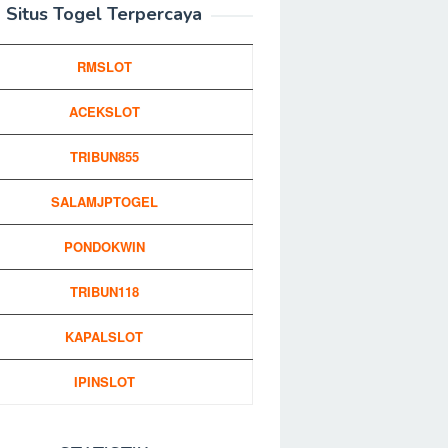
Situs Togel Terpercaya
RMSLOT
ACEKSLOT
TRIBUN855
SALAMJPTOGEL
PONDOKWIN
TRIBUN118
KAPALSLOT
IPINSLOT