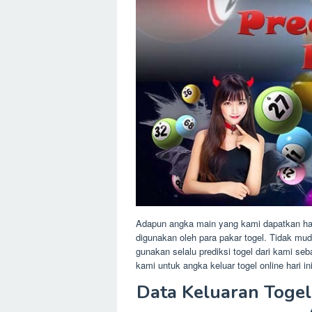
Adapun angka main yang kami dapatkan hari 
digunakan oleh para pakar togel. Tidak mud
gunakan selalu prediksi togel dari kami seb
kami untuk angka keluar togel online hari ini
Data Keluaran Togel