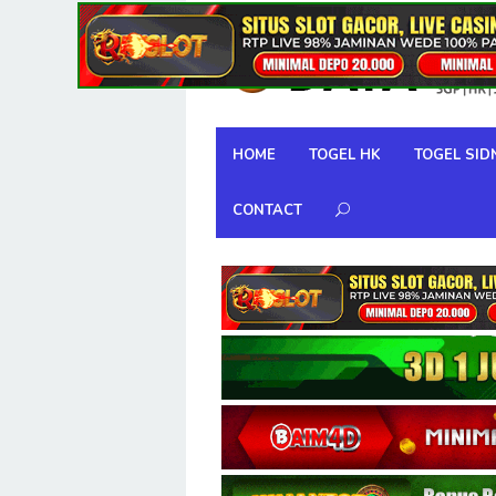
Skip
to
content
HOME
TOGEL HK
TOGEL SID
CONTACT