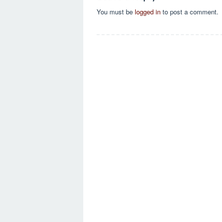
You must be
logged in
to post a comment.