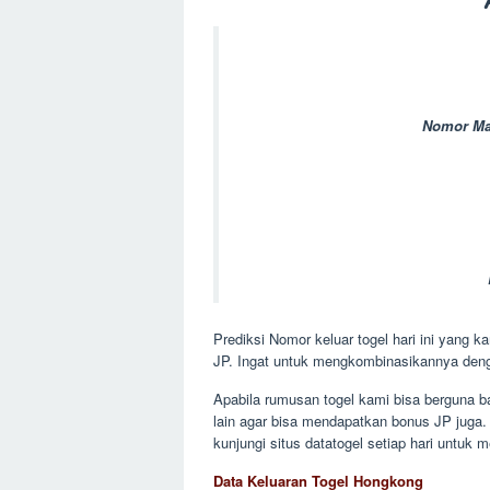
Nomor Ma
Prediksi Nomor keluar togel hari ini yang
JP. Ingat untuk mengkombinasikannya denga
Apabila rumusan togel kami bisa berguna b
lain agar bisa mendapatkan bonus JP juga. P
kunjungi situs datatogel setiap hari untuk
Data Keluaran Togel Hongkong