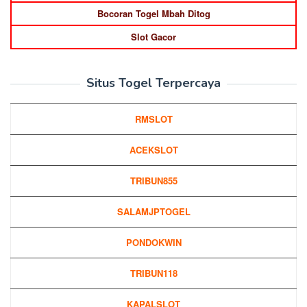
Bocoran Togel Mbah Ditog
Slot Gacor
Situs Togel Terpercaya
RMSLOT
ACEKSLOT
TRIBUN855
SALAMJPTOGEL
PONDOKWIN
TRIBUN118
KAPALSLOT