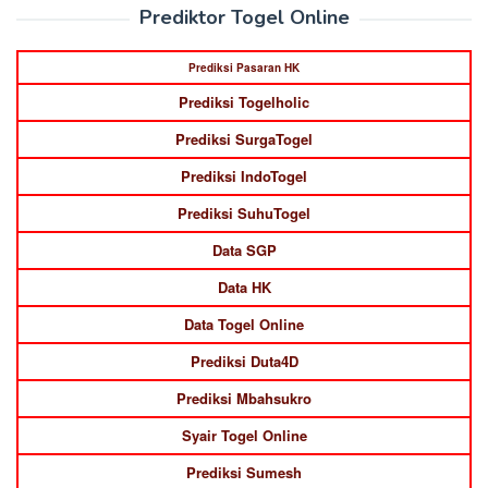
Prediktor Togel Online
Prediksi Pasaran HK
Prediksi Togelholic
Prediksi SurgaTogel
Prediksi IndoTogel
Prediksi SuhuTogel
Data SGP
Data HK
Data Togel Online
Prediksi Duta4D
Prediksi Mbahsukro
Syair Togel Online
Prediksi Sumesh