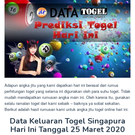
Adapun angka jitu yang kami dapatkan hari ini berasal dari rumus
perhitungan togel yang selama ini digunakan oleh para suhu togel. Tidak
mudah mendapatkan rumusan angka main ini. Oleh karena itu, gunakan
selalu ramalan togel dari kami sebaik – baiknya ya sobat sekalian.
Berikut adalah hasil rumusan kami untuk angka jitu togel online hari ini.
Data Keluaran Togel Singapura
Hari Ini Tanggal 25 Maret 2020