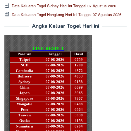
Data Keluaran Togel Sidney Hari Ini Tanggal 07 Agustus 2026
Data Keluaran Togel Hongkong Hari Ini Tanggal 07 Agustus 2026
Angka Keluar Togel Hari ini