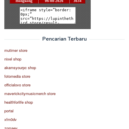
Pencarian Terbaru
mutimer store
nixel shop
akamsyourpc shop
fotomedia store
officialovo store
maverickcitymusicmerch store
healthforlife shop
portal
xfm0dv
znmaev