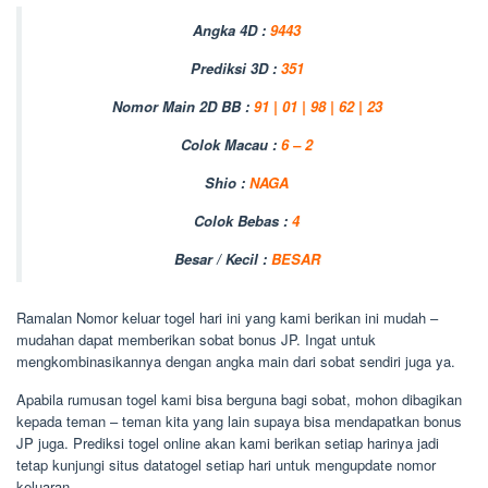
Angka 4D :
9443
Prediksi 3D :
351
Nomor Main 2D BB :
91 | 01 | 98 | 62 | 23
Colok Macau :
6 – 2
Shio :
NAGA
Colok Bebas :
4
Besar / Kecil :
BESAR
Ramalan Nomor keluar togel hari ini yang kami berikan ini mudah –
mudahan dapat memberikan sobat bonus JP. Ingat untuk
mengkombinasikannya dengan angka main dari sobat sendiri juga ya.
Apabila rumusan togel kami bisa berguna bagi sobat, mohon dibagikan
kepada teman – teman kita yang lain supaya bisa mendapatkan bonus
JP juga. Prediksi togel online akan kami berikan setiap harinya jadi
tetap kunjungi situs datatogel setiap hari untuk mengupdate nomor
keluaran.