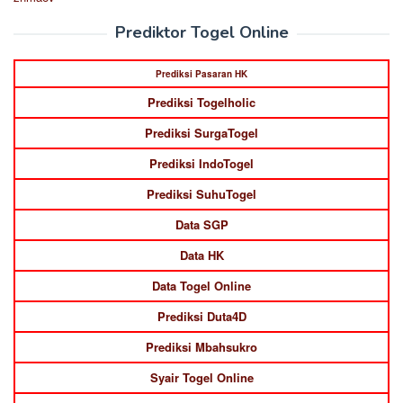
Prediktor Togel Online
Prediksi Pasaran HK
Prediksi Togelholic
Prediksi SurgaTogel
Prediksi IndoTogel
Prediksi SuhuTogel
Data SGP
Data HK
Data Togel Online
Prediksi Duta4D
Prediksi Mbahsukro
Syair Togel Online