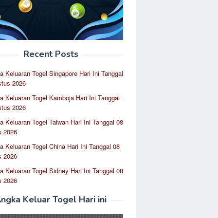
Recent Posts
a Keluaran Togel Singapore Hari Ini Tanggal
stus 2026
a Keluaran Togel Kamboja Hari Ini Tanggal
stus 2026
a Keluaran Togel Taiwan Hari Ini Tanggal 08
s 2026
a Keluaran Togel China Hari Ini Tanggal 08
s 2026
a Keluaran Togel Sidney Hari Ini Tanggal 08
s 2026
ngka Keluar Togel Hari ini