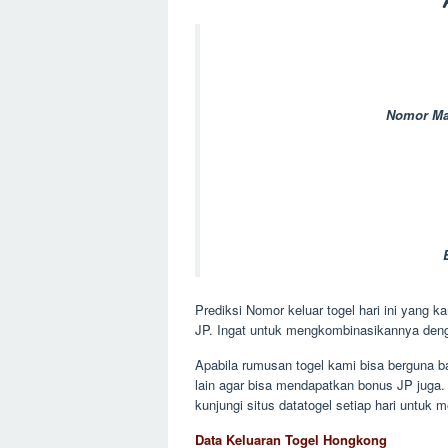
Nomor Ma
Prediksi Nomor keluar togel hari ini yang
JP. Ingat untuk mengkombinasikannya denga
Apabila rumusan togel kami bisa berguna b
lain agar bisa mendapatkan bonus JP juga. P
kunjungi situs datatogel setiap hari untuk
Data Keluaran Togel Hongkong