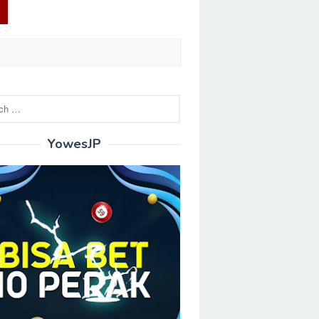
YowesJP