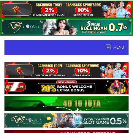
Skip
to
content
MENU