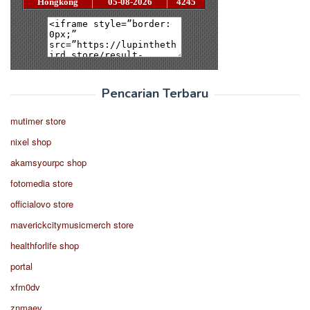
Pencarian Terbaru
mutimer store
nixel shop
akamsyourpc shop
fotomedia store
officialovo store
maverickcitymusicmerch store
healthforlife shop
portal
xfm0dv
znmaev