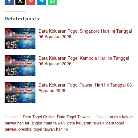
Related posts:
Data Keluaran Togel Singapore Hari Ini Tanggal
06 Agustus 2026
Data Keluaran Togel Kamboja Hari Ini Tanggal
06 Agustus 2026
Data Keluaran Togel Taiwan Hari Ini Tanggal 06
Agustus 2026
Posted in
Data Togel Online
,
Data Togel Taiwan
Tagged
angka keluar
taiwan hari ini
,
angka main taiwan
,
data keluaran taiwan
,
data togel
taiwan
,
prediksi togel taiwan hari ini