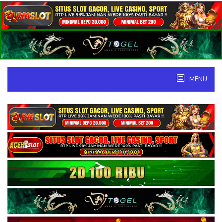
Skip
to
content
MENU