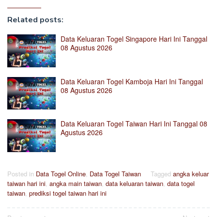
Related posts:
Data Keluaran Togel Singapore Hari Ini Tanggal
08 Agustus 2026
Data Keluaran Togel Kamboja Hari Ini Tanggal
08 Agustus 2026
Data Keluaran Togel Taiwan Hari Ini Tanggal 08
Agustus 2026
Posted in
Data Togel Online
,
Data Togel Taiwan
Tagged
angka keluar
taiwan hari ini
,
angka main taiwan
,
data keluaran taiwan
,
data togel
taiwan
,
prediksi togel taiwan hari ini