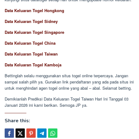
Data Keluaran Togel Hongkong
Data Keluaran Togel Sidney
Data Keluaran Togel Singapore
Data Keluaran Togel China
Data Keluaran Togel Taiwan
Data Keluaran Togel Kamboja
Bettinglah selalu menggunakan situs togel online terpercaya. Jangan
sampai salah pilih ya. Gunakan link pendaftaran yang ada pada situs ini
untuk menghindari agen togel online yang abal – abal. Selamat betting.
Demikianlah Prediksi Data Keluaran Togel Taiwan Hari Ini Tanggal 03
Januari 2026 ini kami berikan. Semoga JP ya.
Share this: