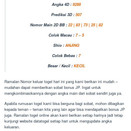
Angka 4D :
9289
Prediksi 3D :
507
Nomor Main 2D BB :
22 | 83 | 73 | 25 | 82
Colok Macau :
7 – 5
Shio :
ANJING
Colok Bebas :
7
Besar / Kecil :
KECIL
Ramalan Nomor keluar togel hari ini yang kami berikan ini mudah –
mudahan dapat memberikan sobat bonus JP. Ingat untuk
mengkombinasikannya dengan angka main dari sobat sendiri juga ya.
Apabila rumusan togel kami bisa berguna bagi sobat, mohon dibagikan
kepada teman – teman kita yang lain agar bisa mendapatkan bonus JP
juga. Ramalan togel online akan kami berikan setiap harinya jadi tetap
kunjungi website datatogel setiap hari untuk mengupdate angka
keluaran.