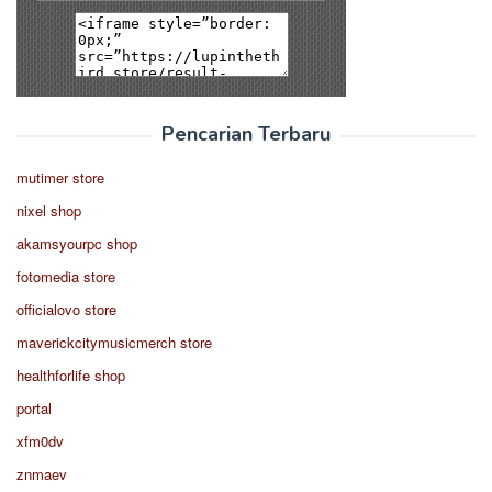
Pencarian Terbaru
mutimer store
nixel shop
akamsyourpc shop
fotomedia store
officialovo store
maverickcitymusicmerch store
healthforlife shop
portal
xfm0dv
znmaev