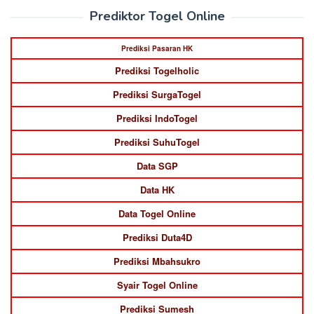
Prediktor Togel Online
Prediksi Pasaran HK
Prediksi Togelholic
Prediksi SurgaTogel
Prediksi IndoTogel
Prediksi SuhuTogel
Data SGP
Data HK
Data Togel Online
Prediksi Duta4D
Prediksi Mbahsukro
Syair Togel Online
Prediksi Sumesh