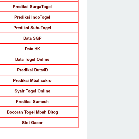
Prediksi SurgaTogel
Prediksi IndoTogel
Prediksi SuhuTogel
Data SGP
Data HK
Data Togel Online
Prediksi Duta4D
Prediksi Mbahsukro
Syair Togel Online
Prediksi Sumesh
Bocoran Togel Mbah Ditog
Slot Gacor