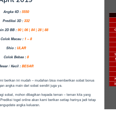
Angka 4D :
5550
Prediksi 3D :
332
in 2D BB :
90 | 06 | 84 | 28 | 88
Colok Macau :
1 – 8
Shio :
ULAR
Colok Bebas :
8
Besar / Kecil :
BESAR
 kami berikan ini mudah – mudahan bisa memberikan sobat bonus
n angka main dari sobat sendiri juga ya.
agi sobat, mohon dibagikan kepada teman – teman kita yang
rediksi togel online akan kami berikan setiap harinya jadi tetap
 mengupdate angka keluaran.