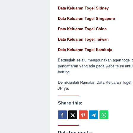
Data Keluaran Togel Sidney
Data Keluaran Togel Singapore
Data Keluaran Togel China
Data Keluaran Togel Taiwan
Data Keluaran Togel Kamboja
Bettinglah selalu menggunakan agen togel o
pendaftaran yang ada pada website ini untuk
betting.
Demikianlah Ramalan Data Keluaran Togel T
JP ya.
Share this:
Related posts: