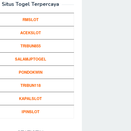
Situs Togel Terpercaya
RMSLOT
ACEKSLOT
TRIBUN855
SALAMJPTOGEL
PONDOKWIN
TRIBUN118
KAPALSLOT
IPINSLOT