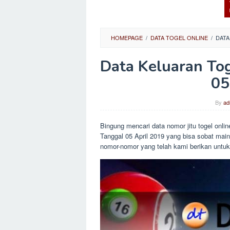
HOMEPAGE
/
DATA TOGEL ONLINE
/
DATA
Data Keluaran Tog
05
By
ad
Bingung mencari data nomor jitu togel onli
Tanggal 05 April 2019 yang bisa sobat mai
nomor-nomor yang telah kami berikan unt