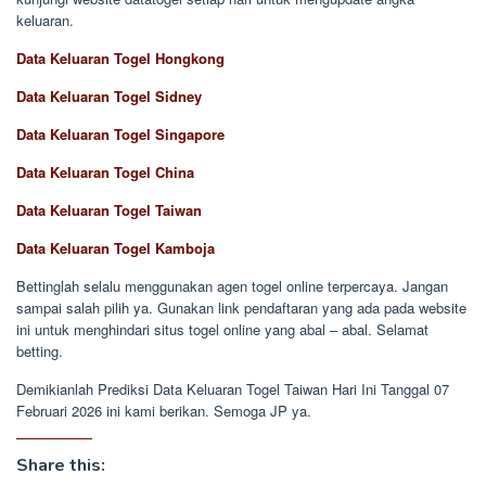
keluaran.
Data Keluaran Togel Hongkong
Data Keluaran Togel Sidney
Data Keluaran Togel Singapore
Data Keluaran Togel China
Data Keluaran Togel Taiwan
Data Keluaran Togel Kamboja
Bettinglah selalu menggunakan agen togel online terpercaya. Jangan
sampai salah pilih ya. Gunakan link pendaftaran yang ada pada website
ini untuk menghindari situs togel online yang abal – abal. Selamat
betting.
Demikianlah Prediksi Data Keluaran Togel Taiwan Hari Ini Tanggal 07
Februari 2026 ini kami berikan. Semoga JP ya.
Share this: