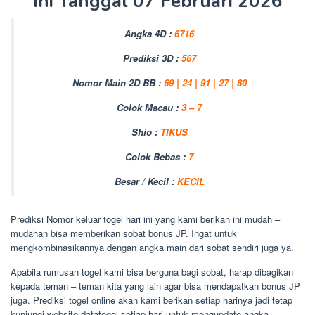
Ini Tanggal 07 Februari 2026
Angka 4D :
6716
Prediksi 3D :
567
Nomor Main 2D BB :
69 | 24 | 91 | 27 | 80
Colok Macau :
3 – 7
Shio :
TIKUS
Colok Bebas :
7
Besar / Kecil :
KECIL
Prediksi Nomor keluar togel hari ini yang kami berikan ini mudah –
mudahan bisa memberikan sobat bonus JP. Ingat untuk
mengkombinasikannya dengan angka main dari sobat sendiri juga ya.
Apabila rumusan togel kami bisa berguna bagi sobat, harap dibagikan
kepada teman – teman kita yang lain agar bisa mendapatkan bonus JP
juga. Prediksi togel online akan kami berikan setiap harinya jadi tetap
kunjungi website datatogel setiap hari untuk mengupdate angka