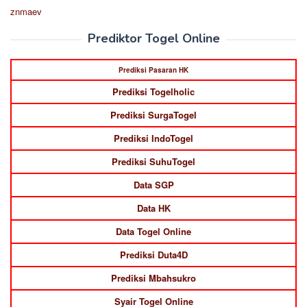
znmaev
Prediktor Togel Online
Prediksi Pasaran HK
Prediksi Togelholic
Prediksi SurgaTogel
Prediksi IndoTogel
Prediksi SuhuTogel
Data SGP
Data HK
Data Togel Online
Prediksi Duta4D
Prediksi Mbahsukro
Syair Togel Online