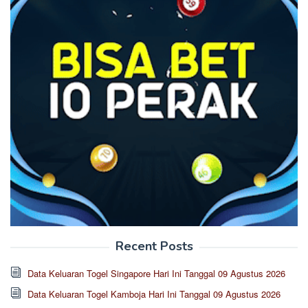
Recent Posts
Data Keluaran Togel Singapore Hari Ini Tanggal 09 Agustus 2026
Data Keluaran Togel Kamboja Hari Ini Tanggal 09 Agustus 2026