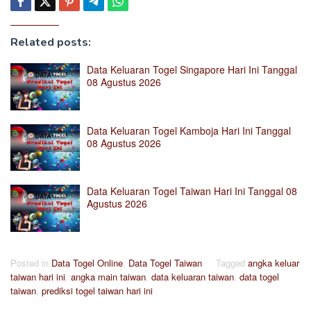
Related posts:
Data Keluaran Togel Singapore Hari Ini Tanggal
08 Agustus 2026
Data Keluaran Togel Kamboja Hari Ini Tanggal
08 Agustus 2026
Data Keluaran Togel Taiwan Hari Ini Tanggal 08
Agustus 2026
Posted in
Data Togel Online
,
Data Togel Taiwan
Tagged
angka keluar
taiwan hari ini
,
angka main taiwan
,
data keluaran taiwan
,
data togel
taiwan
,
prediksi togel taiwan hari ini