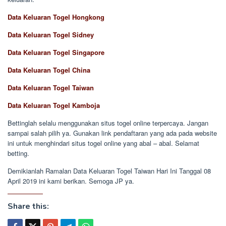
Data Keluaran Togel Hongkong
Data Keluaran Togel Sidney
Data Keluaran Togel Singapore
Data Keluaran Togel China
Data Keluaran Togel Taiwan
Data Keluaran Togel Kamboja
Bettinglah selalu menggunakan situs togel online terpercaya. Jangan
sampai salah pilih ya. Gunakan link pendaftaran yang ada pada website
ini untuk menghindari situs togel online yang abal – abal. Selamat
betting.
Demikianlah Ramalan Data Keluaran Togel Taiwan Hari Ini Tanggal 08
April 2019 ini kami berikan. Semoga JP ya.
Share this: