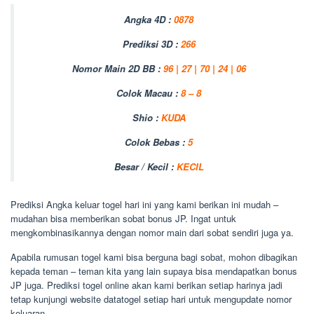
Angka 4D :
0878
Prediksi 3D :
266
Nomor Main 2D BB :
96 | 27 | 70 | 24 | 06
Colok Macau :
8 – 8
Shio :
KUDA
Colok Bebas :
5
Besar / Kecil :
KECIL
Prediksi Angka keluar togel hari ini yang kami berikan ini mudah –
mudahan bisa memberikan sobat bonus JP. Ingat untuk
mengkombinasikannya dengan nomor main dari sobat sendiri juga ya.
Apabila rumusan togel kami bisa berguna bagi sobat, mohon dibagikan
kepada teman – teman kita yang lain supaya bisa mendapatkan bonus
JP juga. Prediksi togel online akan kami berikan setiap harinya jadi
tetap kunjungi website datatogel setiap hari untuk mengupdate nomor
keluaran.