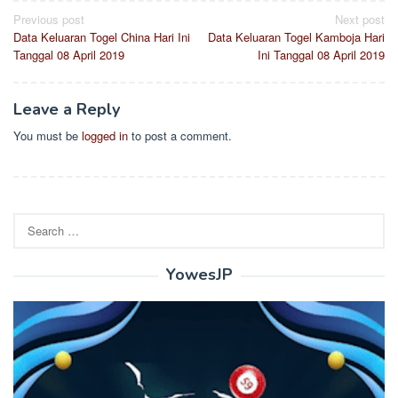
Post
Previous post
Next post
Data Keluaran Togel China Hari Ini
Data Keluaran Togel Kamboja Hari
navigation
Tanggal 08 April 2019
Ini Tanggal 08 April 2019
Leave a Reply
You must be
logged in
to post a comment.
Search
for:
YowesJP