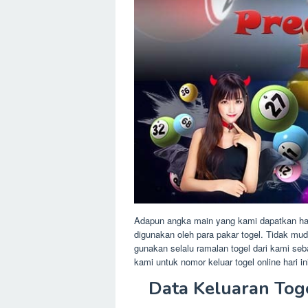
Adapun angka main yang kami dapatkan hari 
digunakan oleh para pakar togel. Tidak mud
gunakan selalu ramalan togel dari kami seb
kami untuk nomor keluar togel online hari ini
Data Keluaran Toge