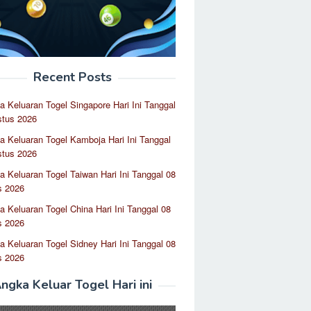
Recent Posts
a Keluaran Togel Singapore Hari Ini Tanggal
stus 2026
a Keluaran Togel Kamboja Hari Ini Tanggal
stus 2026
a Keluaran Togel Taiwan Hari Ini Tanggal 08
s 2026
a Keluaran Togel China Hari Ini Tanggal 08
s 2026
a Keluaran Togel Sidney Hari Ini Tanggal 08
s 2026
ngka Keluar Togel Hari ini