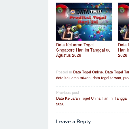
Data Keluaran Togel
Data 
Singapore Hari Ini Tanggal 08
Hari 
Agustus 2026
2026
Posted in
Data Togel Online
,
Data Togel Ta
data keluaran taiwan
,
data togel taiwan
,
pre
Post
Previous post
Data Keluaran Togel China Hari Ini Tanggal 
navigation
2026
Leave a Reply