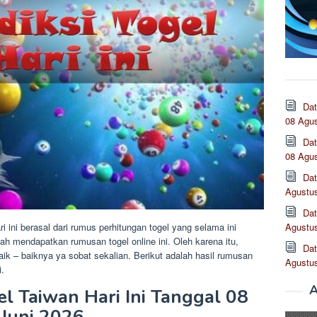
Dat
08 Agu
Dat
08 Agu
Dat
Agustu
Dat
ini berasal dari rumus perhitungan togel yang selama ini
Agustu
ah mendapatkan rumusan togel online ini. Oleh karena itu,
Dat
aik – baiknya ya sobat sekalian. Berikut adalah hasil rumusan
Agustu
.
A
l Taiwan Hari Ini Tanggal 08
Juni 2026