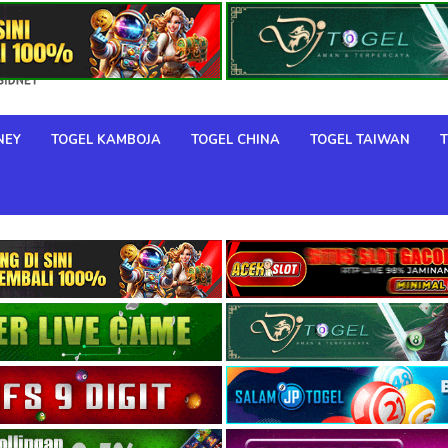
NEY
TOGEL KAMBOJA
TOGEL CHINA
TOGEL TAIWAN
T