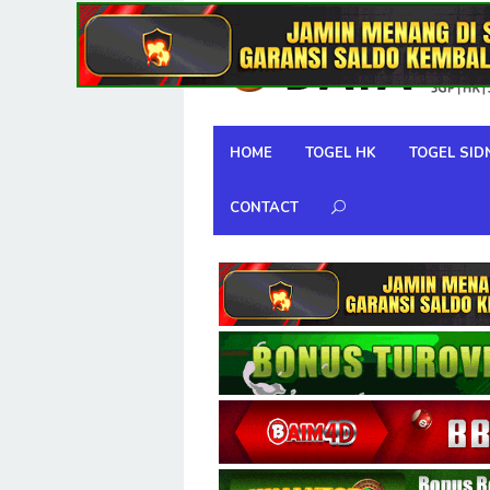
Skip
to
content
HOME
TOGEL HK
TOGEL SID
CONTACT