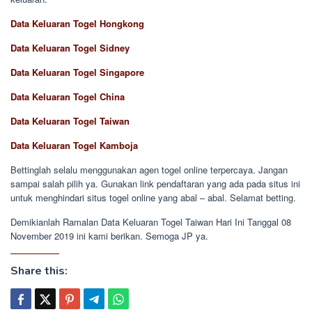
Data Keluaran Togel Hongkong
Data Keluaran Togel Sidney
Data Keluaran Togel Singapore
Data Keluaran Togel China
Data Keluaran Togel Taiwan
Data Keluaran Togel Kamboja
Bettinglah selalu menggunakan agen togel online terpercaya. Jangan
sampai salah pilih ya. Gunakan link pendaftaran yang ada pada situs ini
untuk menghindari situs togel online yang abal – abal. Selamat betting.
Demikianlah Ramalan Data Keluaran Togel Taiwan Hari Ini Tanggal 08
November 2019 ini kami berikan. Semoga JP ya.
Share this: