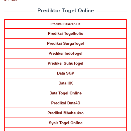
Prediktor Togel Online
Prediksi Pasaran HK
Prediksi Togelholic
Prediksi SurgaTogel
Prediksi IndoTogel
Prediksi SuhuTogel
Data SGP
Data HK
Data Togel Online
Prediksi Duta4D
Prediksi Mbahsukro
Syair Togel Online