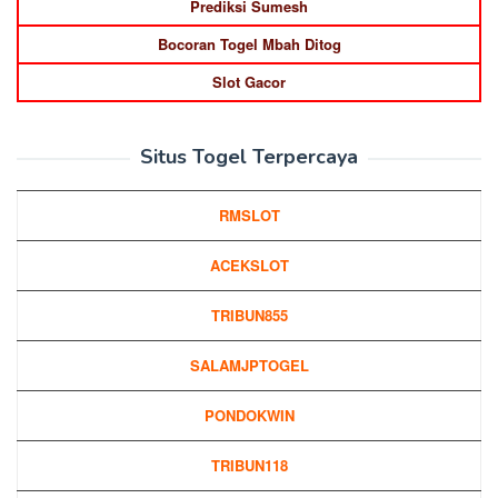
Prediksi Sumesh
Bocoran Togel Mbah Ditog
Slot Gacor
Situs Togel Terpercaya
RMSLOT
ACEKSLOT
TRIBUN855
SALAMJPTOGEL
PONDOKWIN
TRIBUN118