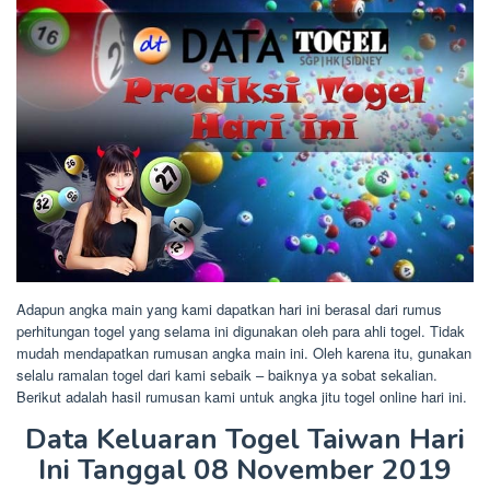
Adapun angka main yang kami dapatkan hari ini berasal dari rumus
perhitungan togel yang selama ini digunakan oleh para ahli togel. Tidak
mudah mendapatkan rumusan angka main ini. Oleh karena itu, gunakan
selalu ramalan togel dari kami sebaik – baiknya ya sobat sekalian.
Berikut adalah hasil rumusan kami untuk angka jitu togel online hari ini.
Data Keluaran Togel Taiwan Hari
Ini Tanggal 08 November 2019