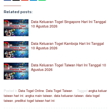
Related posts:
Data Keluaran Togel Singapore Hari Ini Tanggal
10 Agustus 2026
Data Keluaran Togel Kamboja Hari Ini Tanggal
10 Agustus 2026
Data Keluaran Togel Taiwan Hari Ini Tanggal 10
Agustus 2026
Posted in
Data Togel Online
,
Data Togel Taiwan
Tagged
angka keluar
taiwan hari ini
,
angka main taiwan
,
data keluaran taiwan
,
data togel
taiwan
,
prediksi togel taiwan hari ini