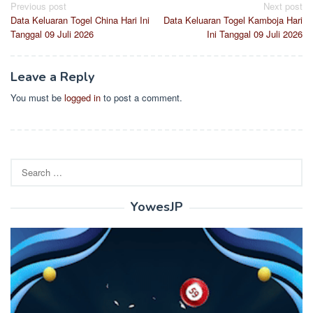
Post
Previous post
Next post
Data Keluaran Togel China Hari Ini
Data Keluaran Togel Kamboja Hari
navigation
Tanggal 09 Juli 2026
Ini Tanggal 09 Juli 2026
Leave a Reply
You must be
logged in
to post a comment.
Search
for:
YowesJP