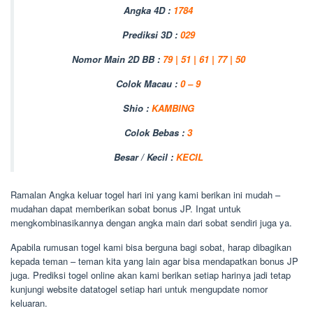
Angka 4D :
1784
Prediksi 3D :
029
Nomor Main 2D BB :
79 | 51 | 61 | 77 | 50
Colok Macau :
0 – 9
Shio :
KAMBING
Colok Bebas :
3
Besar / Kecil :
KECIL
Ramalan Angka keluar togel hari ini yang kami berikan ini mudah –
mudahan dapat memberikan sobat bonus JP. Ingat untuk
mengkombinasikannya dengan angka main dari sobat sendiri juga ya.
Apabila rumusan togel kami bisa berguna bagi sobat, harap dibagikan
kepada teman – teman kita yang lain agar bisa mendapatkan bonus JP
juga. Prediksi togel online akan kami berikan setiap harinya jadi tetap
kunjungi website datatogel setiap hari untuk mengupdate nomor
keluaran.