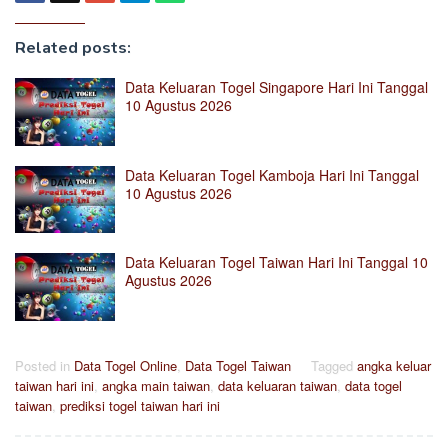
Related posts:
Data Keluaran Togel Singapore Hari Ini Tanggal
10 Agustus 2026
Data Keluaran Togel Kamboja Hari Ini Tanggal
10 Agustus 2026
Data Keluaran Togel Taiwan Hari Ini Tanggal 10
Agustus 2026
Posted in
Data Togel Online
,
Data Togel Taiwan
Tagged
angka keluar
taiwan hari ini
,
angka main taiwan
,
data keluaran taiwan
,
data togel
taiwan
,
prediksi togel taiwan hari ini