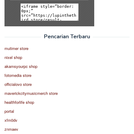
Pencarian Terbaru
mutimer store
nixel shop
akamsyourpc shop
fotomedia store
officialovo store
maverickcitymusicmerch store
healthforlife shop
portal
xfm0dv
znmaev