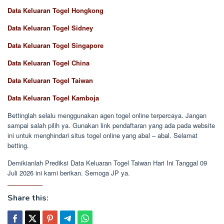
Data Keluaran Togel Hongkong
Data Keluaran Togel Sidney
Data Keluaran Togel Singapore
Data Keluaran Togel China
Data Keluaran Togel Taiwan
Data Keluaran Togel Kamboja
Bettinglah selalu menggunakan agen togel online terpercaya. Jangan
sampai salah pilih ya. Gunakan link pendaftaran yang ada pada website
ini untuk menghindari situs togel online yang abal – abal. Selamat
betting.
Demikianlah Prediksi Data Keluaran Togel Taiwan Hari Ini Tanggal 09
Juli 2026 ini kami berikan. Semoga JP ya.
Share this: