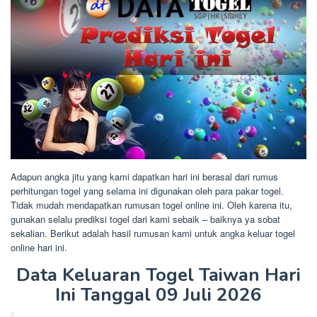
Adapun angka jitu yang kami dapatkan hari ini berasal dari rumus
perhitungan togel yang selama ini digunakan oleh para pakar togel.
Tidak mudah mendapatkan rumusan togel online ini. Oleh karena itu,
gunakan selalu prediksi togel dari kami sebaik – baiknya ya sobat
sekalian. Berikut adalah hasil rumusan kami untuk angka keluar togel
online hari ini.
Data Keluaran Togel Taiwan Hari
Ini Tanggal 09 Juli 2026