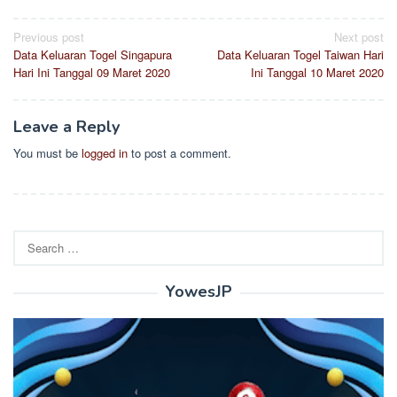
Post
Previous post
Next post
Data Keluaran Togel Singapura
Data Keluaran Togel Taiwan Hari
navigation
Hari Ini Tanggal 09 Maret 2020
Ini Tanggal 10 Maret 2020
Leave a Reply
You must be
logged in
to post a comment.
Search
for:
YowesJP