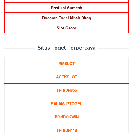
Prediksi Sumesh
Bocoran Togel Mbah Ditog
Slot Gacor
Situs Togel Terpercaya
RMSLOT
ACEKSLOT
TRIBUN855
SALAMJPTOGEL
PONDOKWIN
TRIBUN118