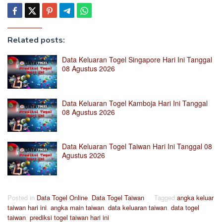
Related posts:
Data Keluaran Togel Singapore Hari Ini Tanggal
08 Agustus 2026
Data Keluaran Togel Kamboja Hari Ini Tanggal
08 Agustus 2026
Data Keluaran Togel Taiwan Hari Ini Tanggal 08
Agustus 2026
Posted in
Data Togel Online
,
Data Togel Taiwan
Tagged
angka keluar
taiwan hari ini
,
angka main taiwan
,
data keluaran taiwan
,
data togel
taiwan
,
prediksi togel taiwan hari ini