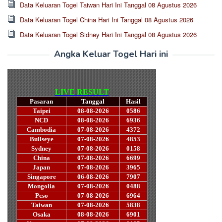
Data Keluaran Togel Taiwan Hari Ini Tanggal 08 Agustus 2026
Data Keluaran Togel China Hari Ini Tanggal 08 Agustus 2026
Data Keluaran Togel Sidney Hari Ini Tanggal 08 Agustus 2026
Angka Keluar Togel Hari ini