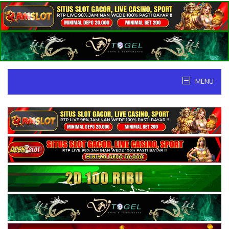
Skip
to
content
MENU