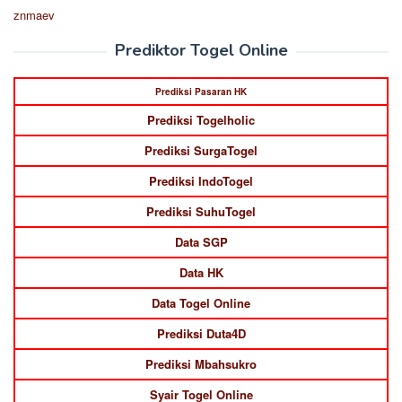
znmaev
Prediktor Togel Online
Prediksi Pasaran HK
Prediksi Togelholic
Prediksi SurgaTogel
Prediksi IndoTogel
Prediksi SuhuTogel
Data SGP
Data HK
Data Togel Online
Prediksi Duta4D
Prediksi Mbahsukro
Syair Togel Online