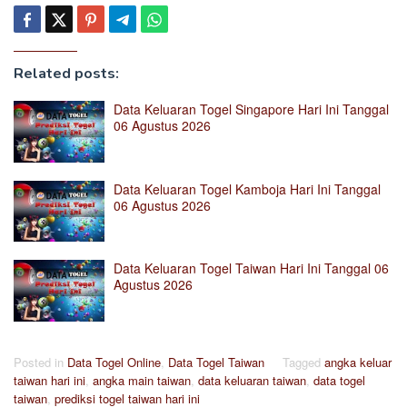
Related posts:
Data Keluaran Togel Singapore Hari Ini Tanggal
06 Agustus 2026
Data Keluaran Togel Kamboja Hari Ini Tanggal
06 Agustus 2026
Data Keluaran Togel Taiwan Hari Ini Tanggal 06
Agustus 2026
Posted in
Data Togel Online
,
Data Togel Taiwan
Tagged
angka keluar
taiwan hari ini
,
angka main taiwan
,
data keluaran taiwan
,
data togel
taiwan
,
prediksi togel taiwan hari ini