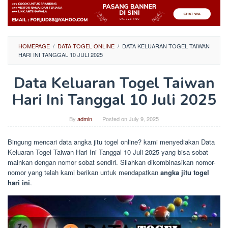
HOMEPAGE
/
DATA TOGEL ONLINE
/
DATA KELUARAN TOGEL TAIWAN
HARI INI TANGGAL 10 JULI 2025
Data Keluaran Togel Taiwan
Hari Ini Tanggal 10 Juli 2025
By
admin
Posted on
July 9, 2025
Bingung mencari data angka jitu togel online? kami menyediakan Data
Keluaran Togel Taiwan Hari Ini Tanggal 10 Juli 2025 yang bisa sobat
mainkan dengan nomor sobat sendiri. Silahkan dikombinasikan nomor-
nomor yang telah kami berikan untuk mendapatkan
angka jitu togel
hari ini
.