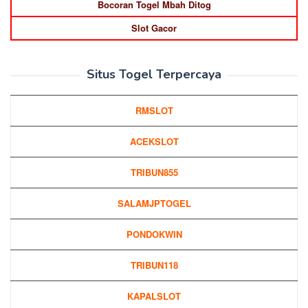
Bocoran Togel Mbah Ditog
Slot Gacor
Situs Togel Terpercaya
RMSLOT
ACEKSLOT
TRIBUN855
SALAMJPTOGEL
PONDOKWIN
TRIBUN118
KAPALSLOT