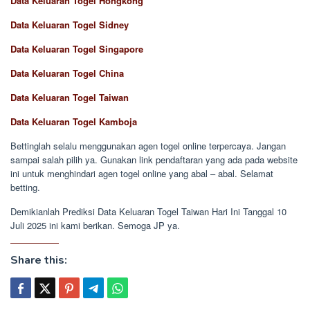
Data Keluaran Togel Hongkong
Data Keluaran Togel Sidney
Data Keluaran Togel Singapore
Data Keluaran Togel China
Data Keluaran Togel Taiwan
Data Keluaran Togel Kamboja
Bettinglah selalu menggunakan agen togel online terpercaya. Jangan
sampai salah pilih ya. Gunakan link pendaftaran yang ada pada website
ini untuk menghindari agen togel online yang abal – abal. Selamat
betting.
Demikianlah Prediksi Data Keluaran Togel Taiwan Hari Ini Tanggal 10
Juli 2025 ini kami berikan. Semoga JP ya.
Share this: