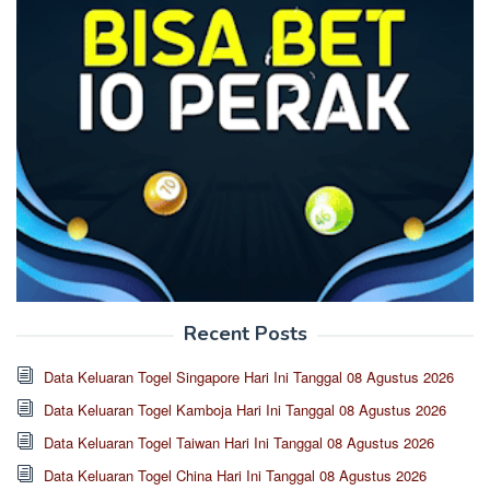
Recent Posts
Data Keluaran Togel Singapore Hari Ini Tanggal 08 Agustus 2026
Data Keluaran Togel Kamboja Hari Ini Tanggal 08 Agustus 2026
Data Keluaran Togel Taiwan Hari Ini Tanggal 08 Agustus 2026
Data Keluaran Togel China Hari Ini Tanggal 08 Agustus 2026