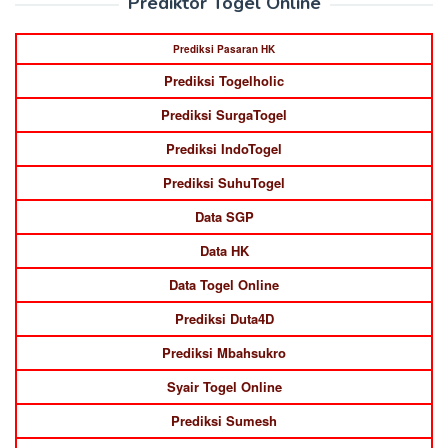
Prediktor Togel Online
Prediksi Pasaran HK
Prediksi Togelholic
Prediksi SurgaTogel
Prediksi IndoTogel
Prediksi SuhuTogel
Data SGP
Data HK
Data Togel Online
Prediksi Duta4D
Prediksi Mbahsukro
Syair Togel Online
Prediksi Sumesh