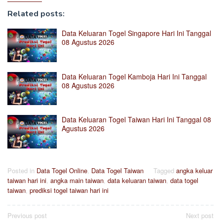
Related posts:
Data Keluaran Togel Singapore Hari Ini Tanggal
08 Agustus 2026
Data Keluaran Togel Kamboja Hari Ini Tanggal
08 Agustus 2026
Data Keluaran Togel Taiwan Hari Ini Tanggal 08
Agustus 2026
Posted in
Data Togel Online
,
Data Togel Taiwan
Tagged
angka keluar
taiwan hari ini
,
angka main taiwan
,
data keluaran taiwan
,
data togel
taiwan
,
prediksi togel taiwan hari ini
Post
Previous post
Next post