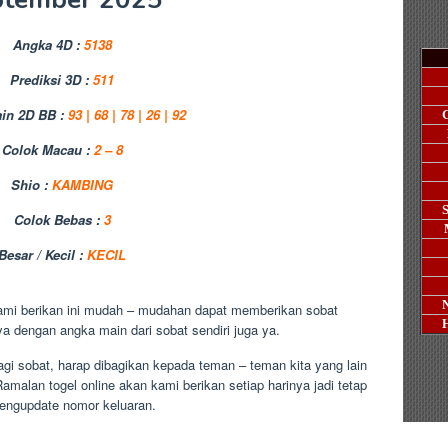
Angka 4D :
5138
Prediksi 3D :
511
in 2D BB :
93 | 68 | 78 | 26 | 92
Colok Macau :
2 – 8
Shio :
KAMBING
Colok Bebas :
3
Besar / Kecil :
KECIL
kami berikan ini mudah – mudahan dapat memberikan sobat
 dengan angka main dari sobat sendiri juga ya.
gi sobat, harap dibagikan kepada teman – teman kita yang lain
alan togel online akan kami berikan setiap harinya jadi tetap
 mengupdate nomor keluaran.