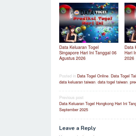
Data Keluaran Togel
Data 
Singapore Hari Ini Tanggal 06
Hari 
Agustus 2026
2026
Posted in
Data Togel Online
,
Data Togel Ta
data keluaran taiwan
,
data togel taiwan
,
pre
Post
Previous post
Data Keluaran Togel Hongkong Hari Ini Tan
navigation
September 2025
Leave a Reply