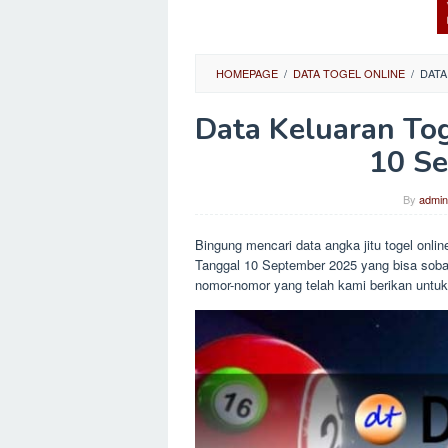
HOMEPAGE
/
DATA TOGEL ONLINE
/
DATA
Data Keluaran Tog
10 S
By
admi
Bingung mencari data angka jitu togel onli
Tanggal 10 September 2025 yang bisa soba
nomor-nomor yang telah kami berikan unt