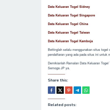
Data Keluaran Togel Sidney
Data Keluaran Togel Singapore
Data Keluaran Togel China
Data Keluaran Togel Taiwan
Data Keluaran Togel Kamboja
Bettinglah selalu menggunakan situs togel 
pendaftaran yang ada pada situs ini untuk m
Demikianlah Ramalan Data Keluaran Togel T
Semoga JP ya.
Share this:
Related posts: