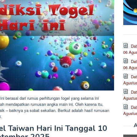
Dat
06 Agu
Dat
06 Agu
Dat
Agustu
Dat
ni berasal dari rumus perhitungan togel yang selama ini
Agustu
dah mendapatkan rumusan angka main ini. Oleh karena itu,
Dat
aik – baiknya ya sobat sekalian. Berikut adalah hasil rumusan
Agustu
.
A
l Taiwan Hari Ini Tanggal 10
ptember 2025