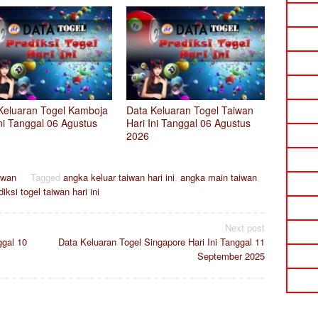
Keluaran Togel Kamboja
Data Keluaran Togel Taiwan
Ini Tanggal 06 Agustus
Hari Ini Tanggal 06 Agustus
2026
iwan
Tagged
angka keluar taiwan hari ini
,
angka main taiwan
,
diksi togel taiwan hari ini
Next post
ggal 10
Data Keluaran Togel Singapore Hari Ini Tanggal 11
September 2025