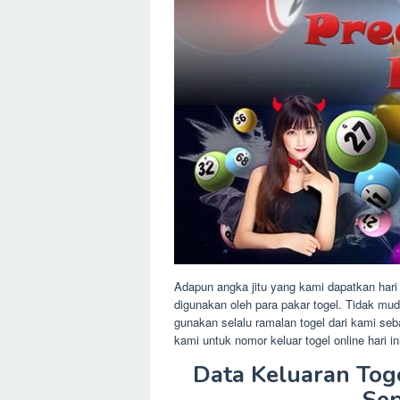
Adapun angka jitu yang kami dapatkan hari i
digunakan oleh para pakar togel. Tidak mu
gunakan selalu ramalan togel dari kami seb
kami untuk nomor keluar togel online hari ini
Data Keluaran Toge
Se