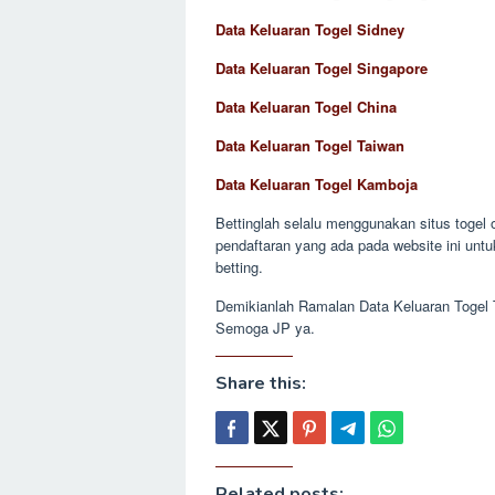
Data Keluaran Togel Sidney
Data Keluaran Togel Singapore
Data Keluaran Togel China
Data Keluaran Togel Taiwan
Data Keluaran Togel Kamboja
Bettinglah selalu menggunakan situs togel 
pendaftaran yang ada pada website ini untuk
betting.
Demikianlah Ramalan Data Keluaran Togel T
Semoga JP ya.
Share this:
Related posts: