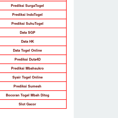
Prediksi SurgaTogel
Prediksi IndoTogel
Prediksi SuhuTogel
Data SGP
Data HK
Data Togel Online
Prediksi Duta4D
Prediksi Mbahsukro
Syair Togel Online
Prediksi Sumesh
Bocoran Togel Mbah Ditog
Slot Gacor