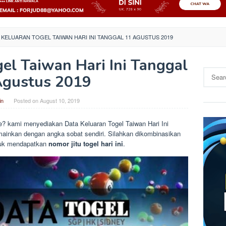
 KELUARAN TOGEL TAIWAN HARI INI TANGGAL 11 AGUSTUS 2019
el Taiwan Hari Ini Tanggal
Search
Agustus 2019
for:
in
Posted on
August 10, 2019
ne? kami menyediakan Data Keluaran Togel Taiwan Hari Ini
ainkan dengan angka sobat sendiri. Silahkan dikombinasikan
ntuk mendapatkan
nomor jitu togel hari ini
.