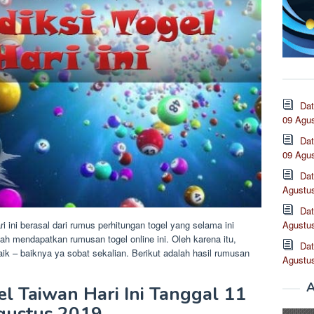
Dat
09 Agu
Dat
09 Agu
Dat
Agustu
Dat
ini berasal dari rumus perhitungan togel yang selama ini
Agustu
ah mendapatkan rumusan togel online ini. Oleh karena itu,
Dat
aik – baiknya ya sobat sekalian. Berikut adalah hasil rumusan
Agustu
A
l Taiwan Hari Ini Tanggal 11
gustus 2019