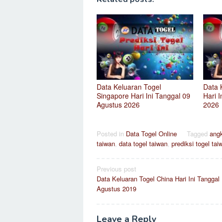
Data Keluaran Togel
Data 
Singapore Hari Ini Tanggal 09
Hari 
Agustus 2026
2026
Posted in
Data Togel Online
Tagged
angk
taiwan
,
data togel taiwan
,
prediksi togel taiw
Post
Previous post
Data Keluaran Togel China Hari Ini Tanggal
navigation
Agustus 2019
Leave a Reply