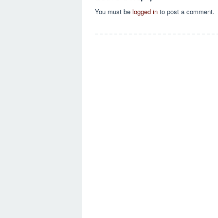
You must be
logged in
to post a comment.