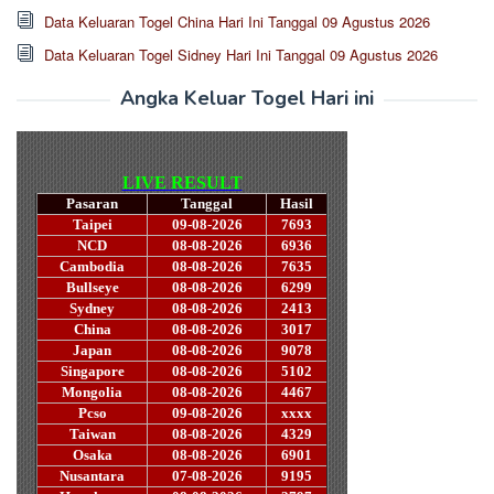
Data Keluaran Togel China Hari Ini Tanggal 09 Agustus 2026
Data Keluaran Togel Sidney Hari Ini Tanggal 09 Agustus 2026
Angka Keluar Togel Hari ini