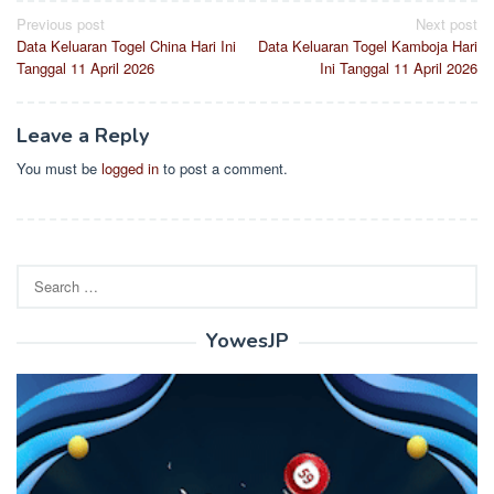
Post
Previous post
Next post
Data Keluaran Togel China Hari Ini
Data Keluaran Togel Kamboja Hari
navigation
Tanggal 11 April 2026
Ini Tanggal 11 April 2026
Leave a Reply
You must be
logged in
to post a comment.
Search
for:
YowesJP