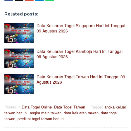
Related posts:
Data Keluaran Togel Singapore Hari Ini Tanggal
09 Agustus 2026
Data Keluaran Togel Kamboja Hari Ini Tanggal
09 Agustus 2026
Data Keluaran Togel Taiwan Hari Ini Tanggal 09
Agustus 2026
Posted in
Data Togel Online
,
Data Togel Taiwan
Tagged
angka keluar
taiwan hari ini
,
angka main taiwan
,
data keluaran taiwan
,
data togel
taiwan
,
prediksi togel taiwan hari ini