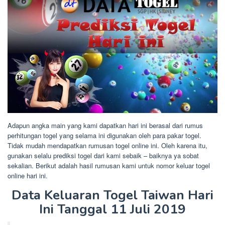
Adapun angka main yang kami dapatkan hari ini berasal dari rumus
perhitungan togel yang selama ini digunakan oleh para pakar togel.
Tidak mudah mendapatkan rumusan togel online ini. Oleh karena itu,
gunakan selalu prediksi togel dari kami sebaik – baiknya ya sobat
sekalian. Berikut adalah hasil rumusan kami untuk nomor keluar togel
online hari ini.
Data Keluaran Togel Taiwan Hari
Ini Tanggal 11 Juli 2019