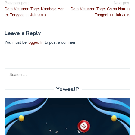
Post
Previous post
Next post
Data Keluaran Togel Kamboja Hari
Data Keluaran Togel China Hari Ini
navigation
Ini Tanggal 11 Juli 2019
Tanggal 11 Juli 2019
Leave a Reply
You must be
logged in
to post a comment.
Search
for:
YowesJP