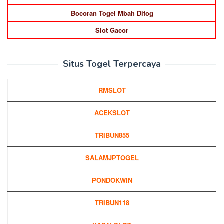
Bocoran Togel Mbah Ditog
Slot Gacor
Situs Togel Terpercaya
RMSLOT
ACEKSLOT
TRIBUN855
SALAMJPTOGEL
PONDOKWIN
TRIBUN118