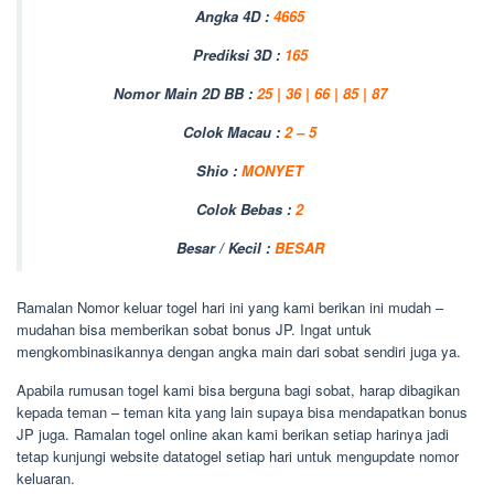
Angka 4D :
4665
Prediksi 3D :
165
Nomor Main 2D BB :
25 | 36 | 66 | 85 | 87
Colok Macau :
2 – 5
Shio :
MONYET
Colok Bebas :
2
Besar / Kecil :
BESAR
Ramalan Nomor keluar togel hari ini yang kami berikan ini mudah –
mudahan bisa memberikan sobat bonus JP. Ingat untuk
mengkombinasikannya dengan angka main dari sobat sendiri juga ya.
Apabila rumusan togel kami bisa berguna bagi sobat, harap dibagikan
kepada teman – teman kita yang lain supaya bisa mendapatkan bonus
JP juga. Ramalan togel online akan kami berikan setiap harinya jadi
tetap kunjungi website datatogel setiap hari untuk mengupdate nomor
keluaran.