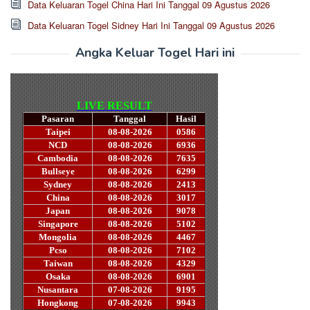
Data Keluaran Togel China Hari Ini Tanggal 09 Agustus 2026
Data Keluaran Togel Sidney Hari Ini Tanggal 09 Agustus 2026
Angka Keluar Togel Hari ini