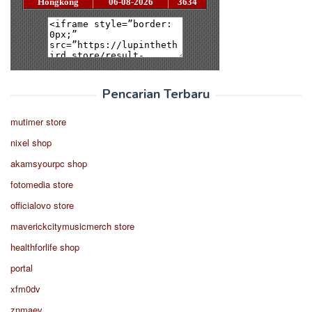
Pencarian Terbaru
mutimer store
nixel shop
akamsyourpc shop
fotomedia store
officialovo store
maverickcitymusicmerch store
healthforlife shop
portal
xfm0dv
znmaev