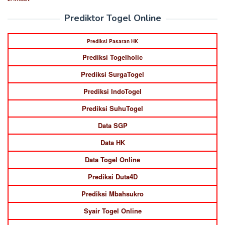
Prediktor Togel Online
Prediksi Pasaran HK
Prediksi Togelholic
Prediksi SurgaTogel
Prediksi IndoTogel
Prediksi SuhuTogel
Data SGP
Data HK
Data Togel Online
Prediksi Duta4D
Prediksi Mbahsukro
Syair Togel Online