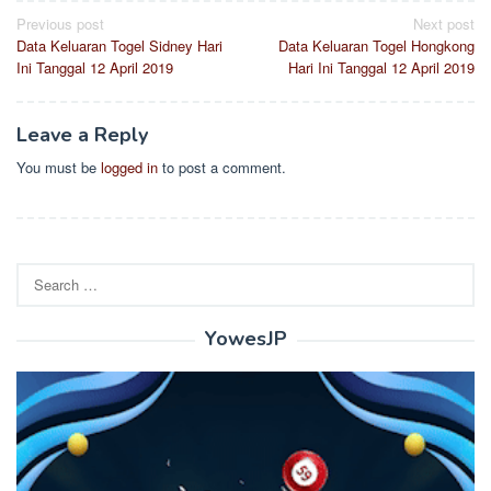
Post
Previous post
Next post
Data Keluaran Togel Sidney Hari
Data Keluaran Togel Hongkong
navigation
Ini Tanggal 12 April 2019
Hari Ini Tanggal 12 April 2019
Leave a Reply
You must be
logged in
to post a comment.
Search
for:
YowesJP