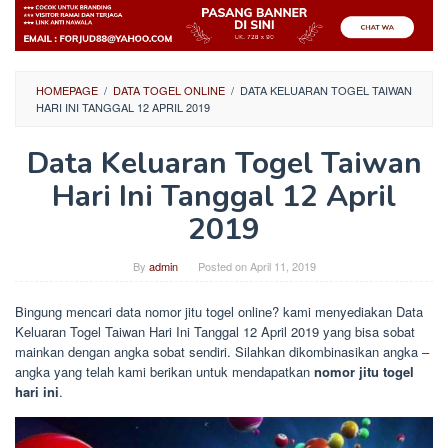
HOMEPAGE
/
DATA TOGEL ONLINE
/
DATA KELUARAN TOGEL TAIWAN
HARI INI TANGGAL 12 APRIL 2019
Data Keluaran Togel Taiwan
Hari Ini Tanggal 12 April
2019
By
admin
Posted on
April 11, 2019
Bingung mencari data nomor jitu togel online? kami menyediakan Data
Keluaran Togel Taiwan Hari Ini Tanggal 12 April 2019 yang bisa sobat
mainkan dengan angka sobat sendiri. Silahkan dikombinasikan angka –
angka yang telah kami berikan untuk mendapatkan
nomor jitu togel
hari ini
.