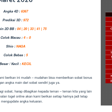
Angka 4D :
6367
Prediksi 3D :
972
in 2D BB :
04 | 20 | 33 | 41 | 75
Colok Macau :
4 – 0
Shio :
NAGA
Colok Bebas :
5
Besar / Kecil :
KECIL
kami berikan ini mudah – mudahan bisa memberikan sobat bonus
n angka main dari sobat sendiri juga ya.
gi sobat, harap dibagikan kepada teman – teman kita yang lain
an togel online akan kami berikan setiap harinya jadi tetap
uk mengupdate angka keluaran.