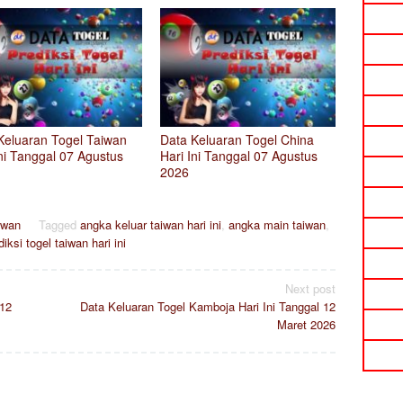
Keluaran Togel Taiwan
Data Keluaran Togel China
Ini Tanggal 07 Agustus
Hari Ini Tanggal 07 Agustus
2026
iwan
Tagged
angka keluar taiwan hari ini
,
angka main taiwan
,
diksi togel taiwan hari ini
Next post
 12
Data Keluaran Togel Kamboja Hari Ini Tanggal 12
Maret 2026