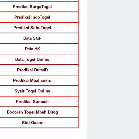
Prediksi SurgaTogel
Prediksi IndoTogel
Prediksi SuhuTogel
Data SGP
Data HK
Data Togel Online
Prediksi Duta4D
Prediksi Mbahsukro
Syair Togel Online
Prediksi Sumesh
Bocoran Togel Mbah Ditog
Slot Gacor