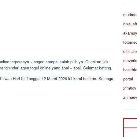
mutimer
nixel s
akamsy
fotomed
official
maveric
online terpercaya. Jangan sampai salah pilih ya. Gunakan link
enghindari agen togel online yang abal – abal. Selamat betting.
healthfo
aiwan Hari Ini Tanggal 12 Maret 2026 ini kami berikan. Semoga
portal
xfm0dv
znmae