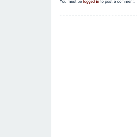
You must be
logged in
to post a comment.