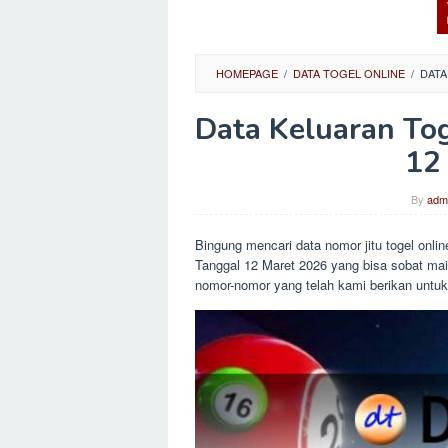
HOMEPAGE
/
DATA TOGEL ONLINE
/
DATA
Data Keluaran Tog
12
By
adm
Bingung mencari data nomor jitu togel onli
Tanggal 12 Maret 2026 yang bisa sobat mai
nomor-nomor yang telah kami berikan unt