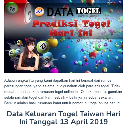
Adapun angka jitu yang kami dapatkan hari ini berasal dari rumus
perhitungan togel yang selama ini digunakan oleh para ahli togel. Tidak
mudah mendapatkan rumusan togel online ini. Oleh karena itu, gunakan
selalu ramalan togel dari kami sebaik – baiknya ya sobat sekalian.
Berikut adalah hasil rumusan kami untuk nomor jitu togel online hari ini.
Data Keluaran Togel Taiwan Hari
Ini Tanggal 13 April 2019