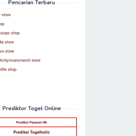
Pencarian Terbaru
 store
hop
ourpc shop
ia store
ovo store
kcitymusicmerch store
rlife shop
v
Prediktor Togel Online
Prediksi Pasaran HK
Prediksi Togelholic