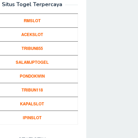
Situs Togel Terpercaya
RMSLOT
ACEKSLOT
TRIBUN855
SALAMJPTOGEL
PONDOKWIN
TRIBUN118
KAPALSLOT
IPINSLOT