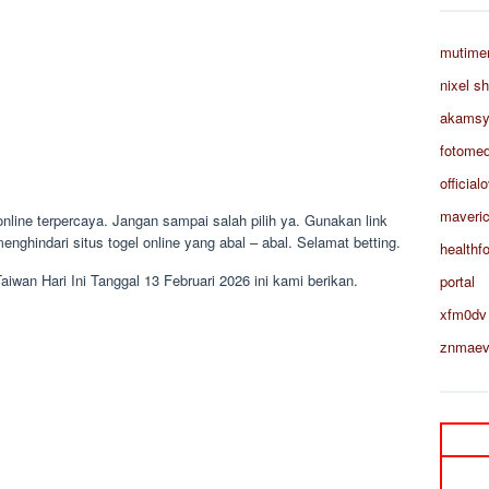
mutimer
nixel s
akamsy
fotomed
official
maveric
nline terpercaya. Jangan sampai salah pilih ya. Gunakan link
enghindari situs togel online yang abal – abal. Selamat betting.
healthfo
iwan Hari Ini Tanggal 13 Februari 2026 ini kami berikan.
portal
xfm0dv
znmae