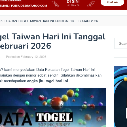
 KELUARAN TOGEL TAIWAN HARI INI TANGGAL 13 FEBRUARI 2026
el Taiwan Hari Ini Tanggal
Search
ebruari 2026
for:
n
Posted on
February 12, 2026
ne? kami menyediakan Data Keluaran Togel Taiwan Hari Ini
mainkan dengan nomor sobat sendiri. Silahkan dikombinasikan
ntuk mendapatkan
angka jitu togel hari ini
.