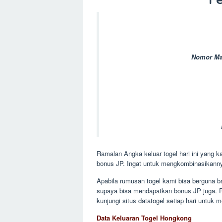
Nomor Ma
Ramalan Angka keluar togel hari ini yang 
bonus JP. Ingat untuk mengkombinasikannya
Apabila rumusan togel kami bisa berguna ba
supaya bisa mendapatkan bonus JP juga. Pre
kunjungi situs datatogel setiap hari untuk
Data Keluaran Togel Hongkong