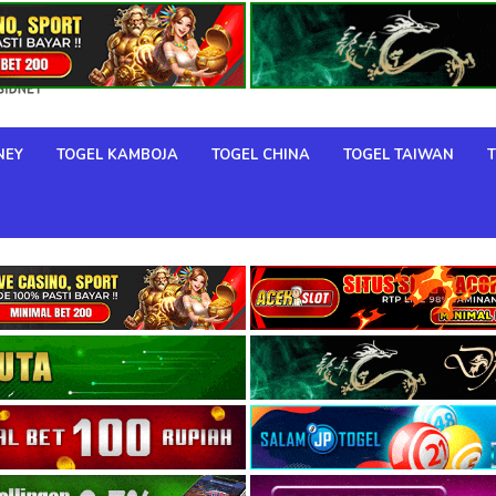
NEY
TOGEL KAMBOJA
TOGEL CHINA
TOGEL TAIWAN
T