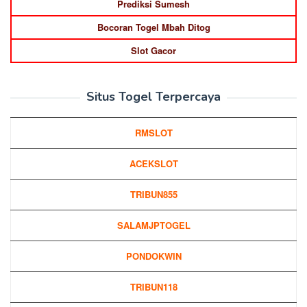
Prediksi Sumesh
Bocoran Togel Mbah Ditog
Slot Gacor
Situs Togel Terpercaya
RMSLOT
ACEKSLOT
TRIBUN855
SALAMJPTOGEL
PONDOKWIN
TRIBUN118