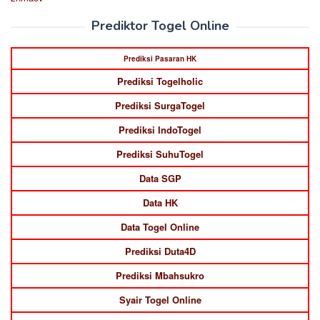
Prediktor Togel Online
Prediksi Pasaran HK
Prediksi Togelholic
Prediksi SurgaTogel
Prediksi IndoTogel
Prediksi SuhuTogel
Data SGP
Data HK
Data Togel Online
Prediksi Duta4D
Prediksi Mbahsukro
Syair Togel Online