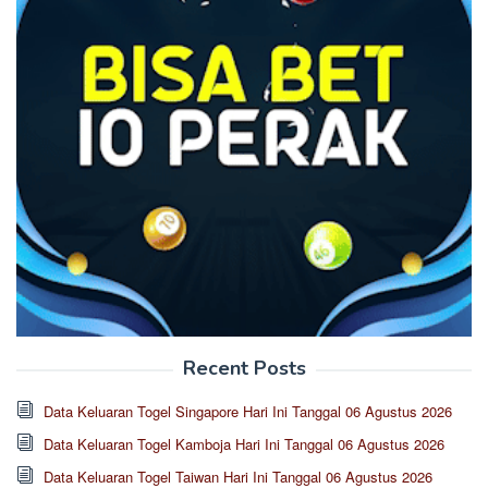
Recent Posts
Data Keluaran Togel Singapore Hari Ini Tanggal 06 Agustus 2026
Data Keluaran Togel Kamboja Hari Ini Tanggal 06 Agustus 2026
Data Keluaran Togel Taiwan Hari Ini Tanggal 06 Agustus 2026