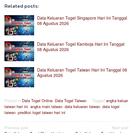
Related posts:
Data Keluaran Togel Singapore Hari Ini Tanggal
08 Agustus 2026
Data Keluaran Togel Kamboja Hari Ini Tanggal
08 Agustus 2026
Data Keluaran Togel Taiwan Hari Ini Tanggal 08
Agustus 2026
Posted in
Data Togel Online
,
Data Togel Taiwan
Tagged
angka keluar
taiwan hari ini
,
angka main taiwan
,
data keluaran taiwan
,
data togel
taiwan
,
prediksi togel taiwan hari ini
Post
Previous post
Next post