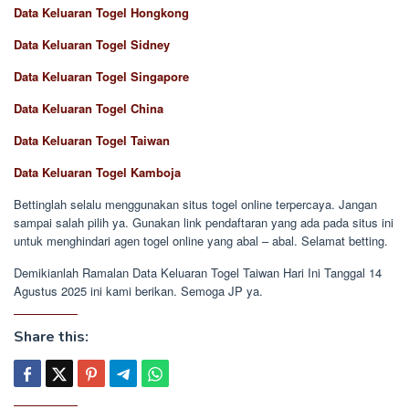
Data Keluaran Togel Hongkong
Data Keluaran Togel Sidney
Data Keluaran Togel Singapore
Data Keluaran Togel China
Data Keluaran Togel Taiwan
Data Keluaran Togel Kamboja
Bettinglah selalu menggunakan situs togel online terpercaya. Jangan
sampai salah pilih ya. Gunakan link pendaftaran yang ada pada situs ini
untuk menghindari agen togel online yang abal – abal. Selamat betting.
Demikianlah Ramalan Data Keluaran Togel Taiwan Hari Ini Tanggal 14
Agustus 2025 ini kami berikan. Semoga JP ya.
Share this: