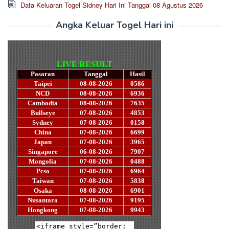
Data Keluaran Togel Sidney Hari Ini Tanggal 08 Agustus 2026
Angka Keluar Togel Hari ini