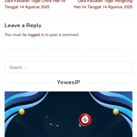
Data Keluaran Togel China Hari Ini
Data Keluaran Togel Hongkong
navigation
Tanggal 14 Agustus 2025
Hari Ini Tanggal 14 Agustus 2025
Leave a Reply
You must be
logged in
to post a comment.
Search
for:
YowesJP