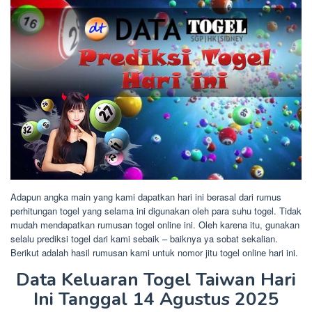
Adapun angka main yang kami dapatkan hari ini berasal dari rumus
perhitungan togel yang selama ini digunakan oleh para suhu togel. Tidak
mudah mendapatkan rumusan togel online ini. Oleh karena itu, gunakan
selalu prediksi togel dari kami sebaik – baiknya ya sobat sekalian.
Berikut adalah hasil rumusan kami untuk nomor jitu togel online hari ini.
Data Keluaran Togel Taiwan Hari
Ini Tanggal 14 Agustus 2025