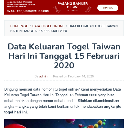
HOMEPAGE
/
DATA TOGEL ONLINE
/
DATA KELUARAN TOGEL TAIWAN
HARI INI TANGGAL 15 FEBRUARI 2020
Data Keluaran Togel Taiwan
Hari Ini Tanggal 15 Februari
2020
By
admin
Posted on
February 14, 2020
Bingung mencari data nomor jitu togel online? kami menyediakan Data
Keluaran Togel Taiwan Hari Ini Tanggal 15 Februari 2020 yang bisa
sobat mainkan dengan nomor sobat sendiri. Silahkan dikombinasikan
angka – angka yang telah kami berikan untuk mendapatkan
angka jitu
togel hari ini
.