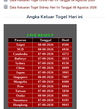
Data Keluaran Togel Sidney Hari Ini Tanggal 08 Agustus 2026
Angka Keluar Togel Hari ini