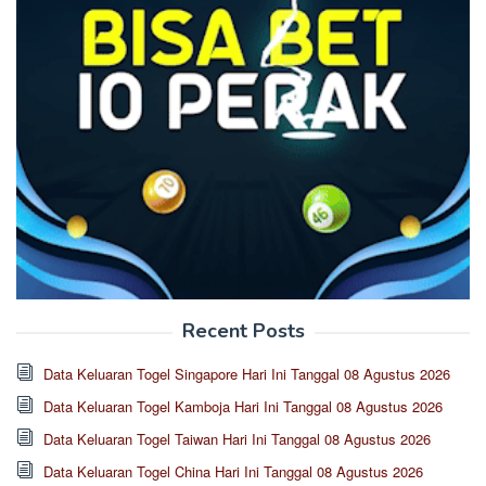
Recent Posts
Data Keluaran Togel Singapore Hari Ini Tanggal 08 Agustus 2026
Data Keluaran Togel Kamboja Hari Ini Tanggal 08 Agustus 2026
Data Keluaran Togel Taiwan Hari Ini Tanggal 08 Agustus 2026
Data Keluaran Togel China Hari Ini Tanggal 08 Agustus 2026