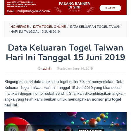
HOMEPAGE
/
DATA TOGEL ONLINE
/
DATA KELUARAN TOGEL TAIWAN
HARI INI TANGGAL 15 JUNI 2019
Data Keluaran Togel Taiwan
Hari Ini Tanggal 15 Juni 2019
By
admin
Posted on
June 14, 2019
Bingung mencari data angka jitu togel online? kami menyediakan Data
Keluaran Togel Taiwan Hari Ini Tanggal 15 Juni 2019 yang bisa sobat
mainkan dengan nomor sobat sendiri. Silahkan dikombinasikan angka –
angka yang telah kami berikan untuk mendapatkan
nomor jitu togel
hari ini
.