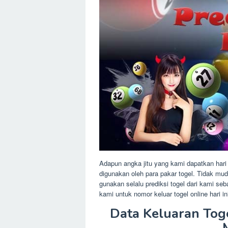
Adapun angka jitu yang kami dapatkan hari i
digunakan oleh para pakar togel. Tidak mu
gunakan selalu prediksi togel dari kami seb
kami untuk nomor keluar togel online hari ini
Data Keluaran Toge