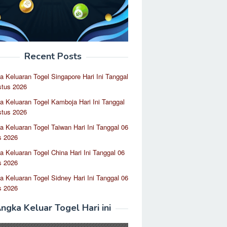
Recent Posts
a Keluaran Togel Singapore Hari Ini Tanggal
stus 2026
a Keluaran Togel Kamboja Hari Ini Tanggal
stus 2026
a Keluaran Togel Taiwan Hari Ini Tanggal 06
s 2026
a Keluaran Togel China Hari Ini Tanggal 06
s 2026
a Keluaran Togel Sidney Hari Ini Tanggal 06
s 2026
ngka Keluar Togel Hari ini