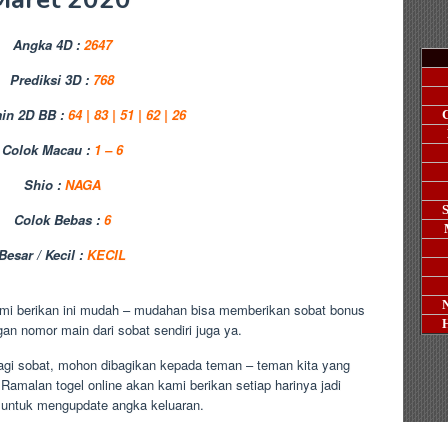
Angka 4D :
2647
Prediksi 3D :
768
in 2D BB :
64 | 83 | 51 | 62 | 26
Colok Macau :
1 – 6
Shio :
NAGA
Colok Bebas :
6
Besar / Kecil :
KECIL
 kami berikan ini mudah – mudahan bisa memberikan sobat bonus
n nomor main dari sobat sendiri juga ya.
agi sobat, mohon dibagikan kepada teman – teman kita yang
Ramalan togel online akan kami berikan setiap harinya jadi
ri untuk mengupdate angka keluaran.