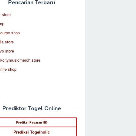
Pencarian Terbaru
 store
hop
ourpc shop
ia store
ovo store
kcitymusicmerch store
rlife shop
v
Prediktor Togel Online
Prediksi Pasaran HK
Prediksi Togelholic