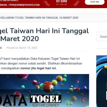
 KELUARAN TOGEL TAIWAN HARI INI TANGGAL 16 MARET 2020
el Taiwan Hari Ini Tanggal
Search
 Maret 2020
for:
in
Posted on
March 15, 2020
ne? kami menyediakan Data Keluaran Togel Taiwan Hari Ini
nkan dengan nomor sobat sendiri. Silahkan dikombinasikan
uk mendapatkan
nomor jitu togel hari ini
.