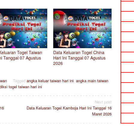
Keluaran Togel Taiwan
Data Keluaran Togel China
Ini Tanggal 07 Agustus
Hari Ini Tanggal 07 Agustus
2026
iwan
Tagged
angka keluar taiwan hari ini
,
angka main taiwan
,
diksi togel taiwan hari ini
Next post
 16
Data Keluaran Togel Kamboja Hari Ini Tanggal 16
Maret 2026