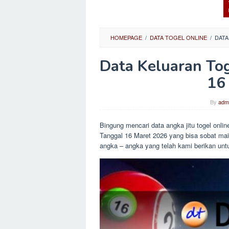
HOMEPAGE
/
DATA TOGEL ONLINE
/
DATA
Data Keluaran Tog
16
By
adm
Bingung mencari data angka jitu togel onli
Tanggal 16 Maret 2026 yang bisa sobat mai
angka – angka yang telah kami berikan u