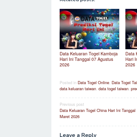
Data Keluaran Togel Kamboja
Data 
Hari Ini Tanggal 07 Agustus
Hari 
2026
2026
Posted in
Data Togel Online
,
Data Togel Ta
data keluaran taiwan
,
data togel taiwan
,
pre
Post
Previous post
Data Keluaran Togel China Hari Ini Tanggal
navigation
Maret 2026
Leave a Reply