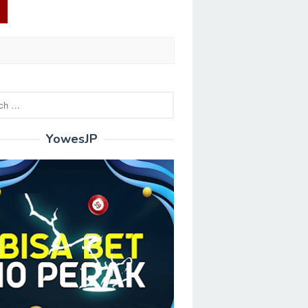
YowesJP