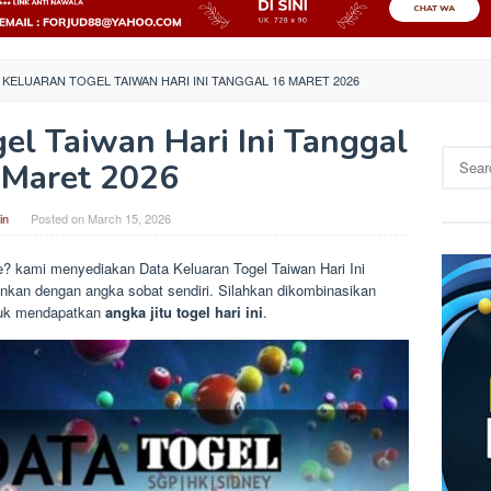
 KELUARAN TOGEL TAIWAN HARI INI TANGGAL 16 MARET 2026
el Taiwan Hari Ini Tanggal
Search
 Maret 2026
for:
in
Posted on
March 15, 2026
ne? kami menyediakan Data Keluaran Togel Taiwan Hari Ini
nkan dengan angka sobat sendiri. Silahkan dikombinasikan
ntuk mendapatkan
angka jitu togel hari ini
.