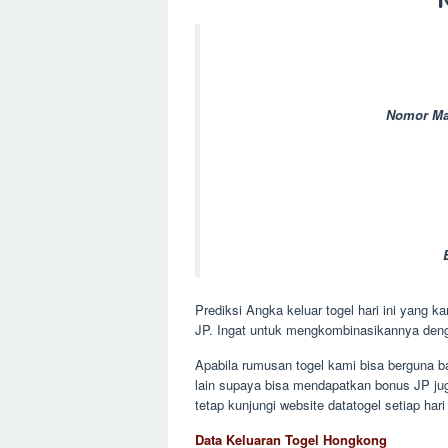
Nomor Ma
Prediksi Angka keluar togel hari ini yang
JP. Ingat untuk mengkombinasikannya denga
Apabila rumusan togel kami bisa berguna b
lain supaya bisa mendapatkan bonus JP juga
tetap kunjungi website datatogel setiap ha
Data Keluaran Togel Hongkong