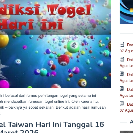
Dat
07 Agu
Dat
Agustu
Dat
Agustu
Dat
ni berasal dari rumus perhitungan togel yang selama ini
Agustu
h mendapatkan rumusan togel online ini. Oleh karena itu,
Dat
aik – baiknya ya sobat sekalian. Berikut adalah hasil rumusan
07 Agu
.
A
l Taiwan Hari Ini Tanggal 16
Maret 2026