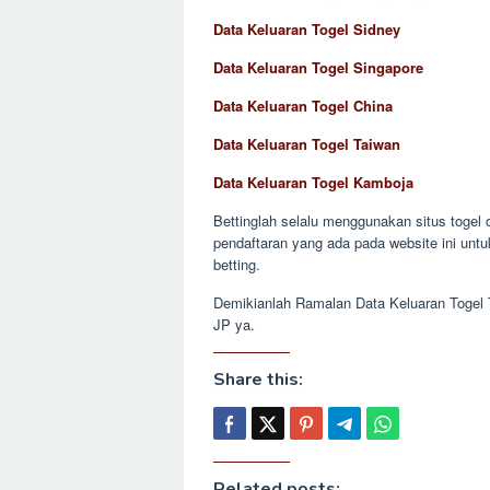
Data Keluaran Togel Sidney
Data Keluaran Togel Singapore
Data Keluaran Togel China
Data Keluaran Togel Taiwan
Data Keluaran Togel Kamboja
Bettinglah selalu menggunakan situs togel 
pendaftaran yang ada pada website ini untuk
betting.
Demikianlah Ramalan Data Keluaran Togel T
JP ya.
Share this:
Related posts: