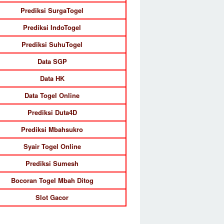
Prediksi SurgaTogel
Prediksi IndoTogel
Prediksi SuhuTogel
Data SGP
Data HK
Data Togel Online
Prediksi Duta4D
Prediksi Mbahsukro
Syair Togel Online
Prediksi Sumesh
Bocoran Togel Mbah Ditog
Slot Gacor