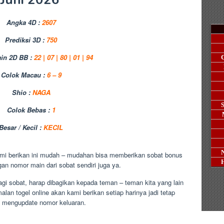
Angka 4D :
2607
Prediksi 3D :
750
in 2D BB :
22 | 07 | 80 | 01 | 94
Colok Macau :
6 – 9
Shio :
NAGA
Colok Bebas :
1
Besar / Kecil :
KECIL
 kami berikan ini mudah – mudahan bisa memberikan sobat bonus
n nomor main dari sobat sendiri juga ya.
gi sobat, harap dibagikan kepada teman – teman kita yang lain
an togel online akan kami berikan setiap harinya jadi tetap
uk mengupdate nomor keluaran.