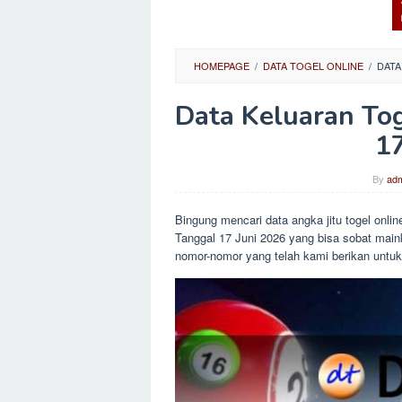
HOMEPAGE
/
DATA TOGEL ONLINE
/
DATA
Data Keluaran Tog
1
By
ad
Bingung mencari data angka jitu togel onli
Tanggal 17 Juni 2026 yang bisa sobat main
nomor-nomor yang telah kami berikan unt