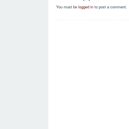
You must be
logged in
to post a comment.