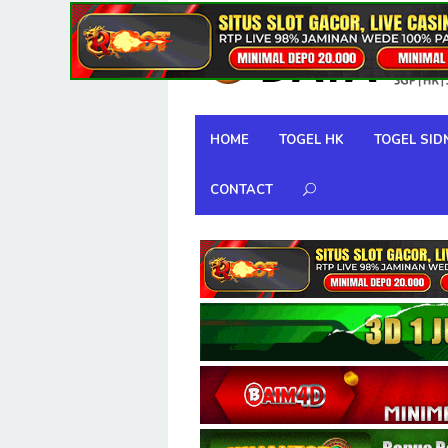
Skip
to
content
HOME
TOGEL HK
TOGEL SID
CONTACT