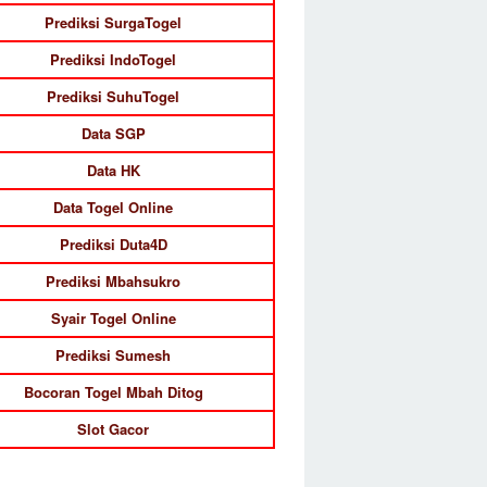
Prediksi SurgaTogel
Prediksi IndoTogel
Prediksi SuhuTogel
Data SGP
Data HK
Data Togel Online
Prediksi Duta4D
Prediksi Mbahsukro
Syair Togel Online
Prediksi Sumesh
Bocoran Togel Mbah Ditog
Slot Gacor