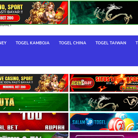
NEY
TOGEL KAMBOJA
TOGEL CHINA
TOGEL TAIWAN
T