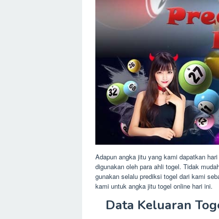
Adapun angka jitu yang kami dapatkan hari i
digunakan oleh para ahli togel. Tidak muda
gunakan selalu prediksi togel dari kami seb
kami untuk angka jitu togel online hari ini.
Data Keluaran Toge