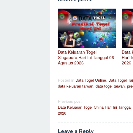
Data Keluaran Togel
Data 
Singapore Hari Ini Tanggal 06
Hari 
Agustus 2026
2026
Posted in
Data Togel Online
,
Data Togel Ta
data keluaran taiwan
,
data togel taiwan
,
pre
Post
Previous post
Data Keluaran Togel China Hari Ini Tanggal 
navigation
2026
Leave a Reply