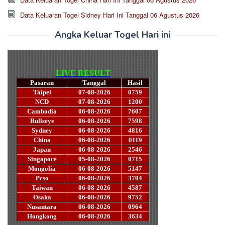
Data Keluaran Togel Sidney Hari Ini Tanggal 06 Agustus 2026
Angka Keluar Togel Hari ini