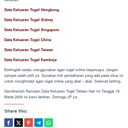
Data Keluaran Togel Hongkong
Data Keluaran Togel Sidney
Data Keluaran Togel Singapore
Data Keluaran Togel China
Data Keluaran Togel Taiwan
Data Keluaran Togel Kamboja
Bettinglah selalu menggunakan agen togel online terpercaya. Jangan
sampai salah pilih ya. Gunakan link pendaftaran yang ada pada situs ini
untuk menghindari agen togel online yang abal – abal. Selamat betting.
Demikianlah Ramalan Data Keluaran Togel Taiwan Hari Ini Tanggal 18
Maret 2020 ini kami berikan. Semoga JP ya.
Share this: