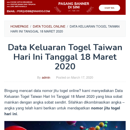
HOMEPAGE
/
DATA TOGEL ONLINE
/
DATA KELUARAN TOGEL TAIWAN
HARI INI TANGGAL 18 MARET 2020
Data Keluaran Togel Taiwan
Hari Ini Tanggal 18 Maret
2020
By
admin
Posted on
March 17, 2020
Bingung mencari data nomor jitu togel online? kami menyediakan Data
Keluaran Togel Taiwan Hari Ini Tanggal 18 Maret 2020 yang bisa sobat
mainkan dengan angka sobat sendiri. Silahkan dikombinasikan angka –
angka yang telah kami berikan untuk mendapatkan
nomor jitu togel
hari ini
.