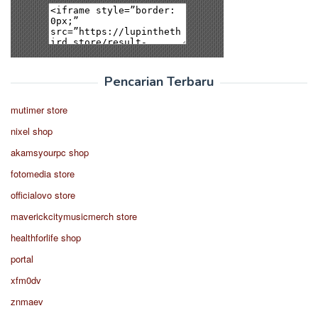
Pencarian Terbaru
mutimer store
nixel shop
akamsyourpc shop
fotomedia store
officialovo store
maverickcitymusicmerch store
healthforlife shop
portal
xfm0dv
znmaev