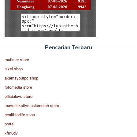
Pencarian Terbaru
mutimer store
nixel shop
akamsyourpc shop
fotomedia store
officialovo store
maverickcitymusicmerch store
healthforlife shop
portal
xfm0dv