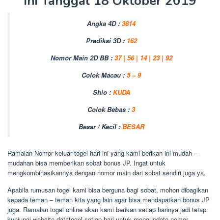
Ini Tanggal 18 Oktober 2019
Angka 4D :
3814
Prediksi 3D :
162
Nomor Main 2D BB :
37 | 56 | 14 | 23 | 92
Colok Macau :
5 – 9
Shio :
KUDA
Colok Bebas :
3
Besar / Kecil :
BESAR
Ramalan Nomor keluar togel hari ini yang kami berikan ini mudah –
mudahan bisa memberikan sobat bonus JP. Ingat untuk
mengkombinasikannya dengan nomor main dari sobat sendiri juga ya.
Apabila rumusan togel kami bisa berguna bagi sobat, mohon dibagikan
kepada teman – teman kita yang lain agar bisa mendapatkan bonus JP
juga. Ramalan togel online akan kami berikan setiap harinya jadi tetap
kunjungi website datatogel setiap hari untuk mengupdate nomor