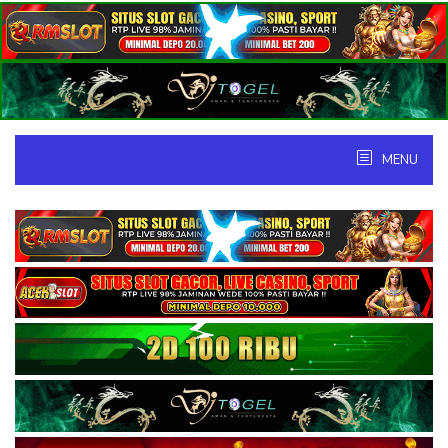
Skip
to
content
MENU