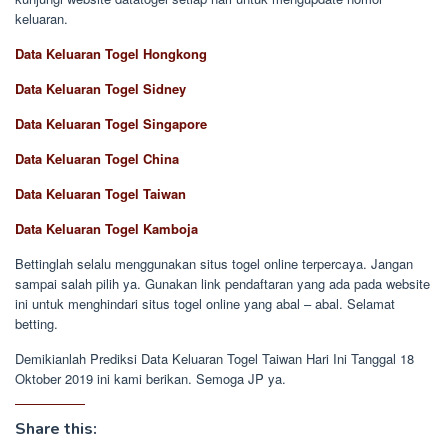
keluaran.
Data Keluaran Togel Hongkong
Data Keluaran Togel Sidney
Data Keluaran Togel Singapore
Data Keluaran Togel China
Data Keluaran Togel Taiwan
Data Keluaran Togel Kamboja
Bettinglah selalu menggunakan situs togel online terpercaya. Jangan
sampai salah pilih ya. Gunakan link pendaftaran yang ada pada website
ini untuk menghindari situs togel online yang abal – abal. Selamat
betting.
Demikianlah Prediksi Data Keluaran Togel Taiwan Hari Ini Tanggal 18
Oktober 2019 ini kami berikan. Semoga JP ya.
Share this: