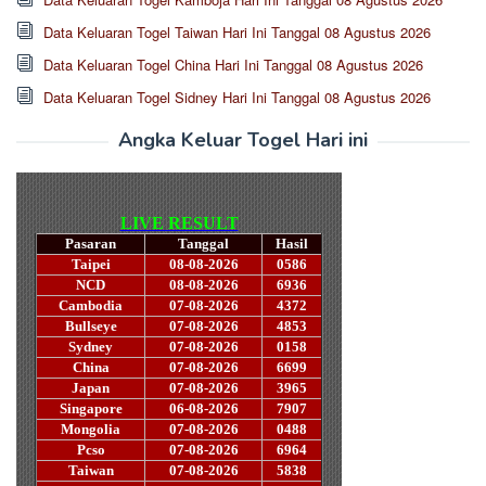
Data Keluaran Togel Taiwan Hari Ini Tanggal 08 Agustus 2026
Data Keluaran Togel China Hari Ini Tanggal 08 Agustus 2026
Data Keluaran Togel Sidney Hari Ini Tanggal 08 Agustus 2026
Angka Keluar Togel Hari ini