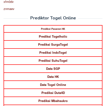
xfm0dv
znmaev
Prediktor Togel Online
Prediksi Pasaran HK
Prediksi Togelholic
Prediksi SurgaTogel
Prediksi IndoTogel
Prediksi SuhuTogel
Data SGP
Data HK
Data Togel Online
Prediksi Duta4D
Prediksi Mbahsukro