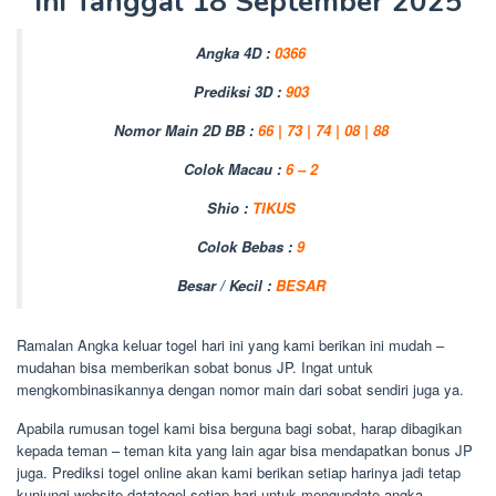
Ini Tanggal 18 September 2025
Angka 4D :
0366
Prediksi 3D :
903
Nomor Main 2D BB :
66 | 73 | 74 | 08 | 88
Colok Macau :
6 – 2
Shio :
TIKUS
Colok Bebas :
9
Besar / Kecil :
BESAR
Ramalan Angka keluar togel hari ini yang kami berikan ini mudah –
mudahan bisa memberikan sobat bonus JP. Ingat untuk
mengkombinasikannya dengan nomor main dari sobat sendiri juga ya.
Apabila rumusan togel kami bisa berguna bagi sobat, harap dibagikan
kepada teman – teman kita yang lain agar bisa mendapatkan bonus JP
juga. Prediksi togel online akan kami berikan setiap harinya jadi tetap
kunjungi website datatogel setiap hari untuk mengupdate angka