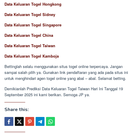
Data Keluaran Togel Hongkong
Data Keluaran Togel Sidney
Data Keluaran Togel Singapore
Data Keluaran Togel China
Data Keluaran Togel Taiwan
Data Keluaran Togel Kamboja
Bettinglah selalu menggunakan situs togel online terpercaya. Jangan
sampai salah pilih ya. Gunakan link pendaftaran yang ada pada situs ini
untuk menghindari agen togel online yang abal – abal. Selamat betting.
Demikianlah Prediksi Data Keluaran Togel Taiwan Hari Ini Tanggal 19
September 2025 ini kami berikan. Semoga JP ya.
Share this: