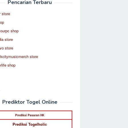
Pencarian Terbaru
 store
hop
ourpc shop
ia store
ovo store
kcitymusicmerch store
rlife shop
v
Prediktor Togel Online
Prediksi Pasaran HK
Prediksi Togelholic