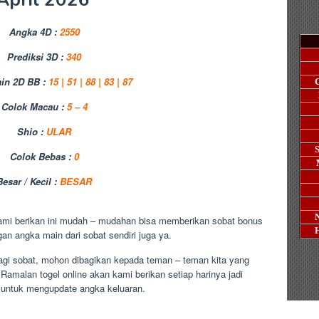
Angka 4D :
2550
Prediksi 3D :
340
in 2D BB :
15 | 51 | 88 | 83 | 87
Colok Macau :
5 – 4
Shio :
ULAR
Colok Bebas :
0
Besar / Kecil :
BESAR
kami berikan ini mudah – mudahan bisa memberikan sobat bonus
n angka main dari sobat sendiri juga ya.
agi sobat, mohon dibagikan kepada teman – teman kita yang
Ramalan togel online akan kami berikan setiap harinya jadi
ri untuk mengupdate angka keluaran.