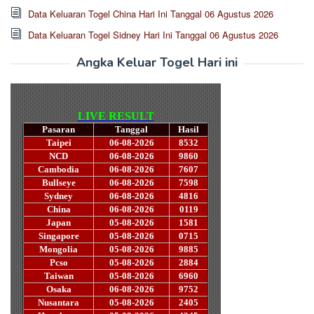
Data Keluaran Togel China Hari Ini Tanggal 06 Agustus 2026
Data Keluaran Togel Sidney Hari Ini Tanggal 06 Agustus 2026
Angka Keluar Togel Hari ini