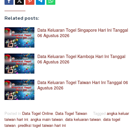
Related posts:
Data Keluaran Togel Singapore Hari Ini Tanggal
06 Agustus 2026
Data Keluaran Togel Kamboja Hari Ini Tanggal
06 Agustus 2026
Data Keluaran Togel Taiwan Hari Ini Tanggal 06
Agustus 2026
Posted in
Data Togel Online
,
Data Togel Taiwan
Tagged
angka keluar
taiwan hari ini
,
angka main taiwan
,
data keluaran taiwan
,
data togel
taiwan
,
prediksi togel taiwan hari ini