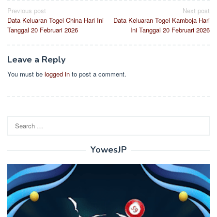
Post
Previous post
Next post
Data Keluaran Togel China Hari Ini
Data Keluaran Togel Kamboja Hari
navigation
Tanggal 20 Februari 2026
Ini Tanggal 20 Februari 2026
Leave a Reply
You must be
logged in
to post a comment.
Search
for:
YowesJP