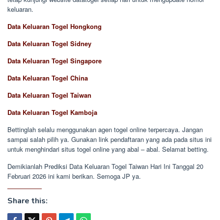
keluaran.
Data Keluaran Togel Hongkong
Data Keluaran Togel Sidney
Data Keluaran Togel Singapore
Data Keluaran Togel China
Data Keluaran Togel Taiwan
Data Keluaran Togel Kamboja
Bettinglah selalu menggunakan agen togel online terpercaya. Jangan
sampai salah pilih ya. Gunakan link pendaftaran yang ada pada situs ini
untuk menghindari situs togel online yang abal – abal. Selamat betting.
Demikianlah Prediksi Data Keluaran Togel Taiwan Hari Ini Tanggal 20
Februari 2026 ini kami berikan. Semoga JP ya.
Share this: