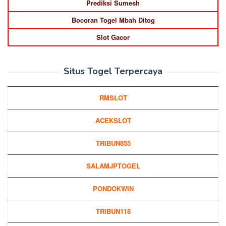
Prediksi Sumesh
Bocoran Togel Mbah Ditog
Slot Gacor
Situs Togel Terpercaya
RMSLOT
ACEKSLOT
TRIBUN855
SALAMJPTOGEL
PONDOKWIN
TRIBUN118