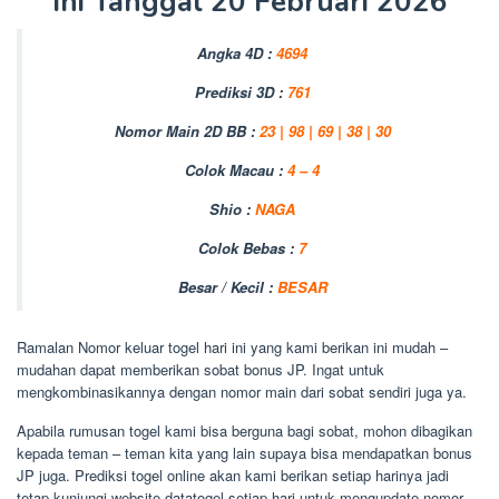
Ini Tanggal 20 Februari 2026
Angka 4D :
4694
Prediksi 3D :
761
Nomor Main 2D BB :
23 | 98 | 69 | 38 | 30
Colok Macau :
4 – 4
Shio :
NAGA
Colok Bebas :
7
Besar / Kecil :
BESAR
Ramalan Nomor keluar togel hari ini yang kami berikan ini mudah –
mudahan dapat memberikan sobat bonus JP. Ingat untuk
mengkombinasikannya dengan nomor main dari sobat sendiri juga ya.
Apabila rumusan togel kami bisa berguna bagi sobat, mohon dibagikan
kepada teman – teman kita yang lain supaya bisa mendapatkan bonus
JP juga. Prediksi togel online akan kami berikan setiap harinya jadi
tetap kunjungi website datatogel setiap hari untuk mengupdate nomor