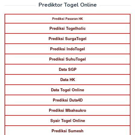
Prediktor Togel Online
Prediksi Pasaran HK
Prediksi Togelholic
Prediksi SurgaTogel
Prediksi IndoTogel
Prediksi SuhuTogel
Data SGP
Data HK
Data Togel Online
Prediksi Duta4D
Prediksi Mbahsukro
Syair Togel Online
Prediksi Sumesh