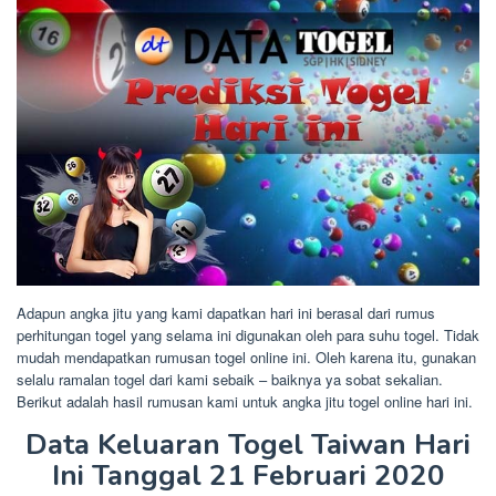
Adapun angka jitu yang kami dapatkan hari ini berasal dari rumus
perhitungan togel yang selama ini digunakan oleh para suhu togel. Tidak
mudah mendapatkan rumusan togel online ini. Oleh karena itu, gunakan
selalu ramalan togel dari kami sebaik – baiknya ya sobat sekalian.
Berikut adalah hasil rumusan kami untuk angka jitu togel online hari ini.
Data Keluaran Togel Taiwan Hari
Ini Tanggal 21 Februari 2020