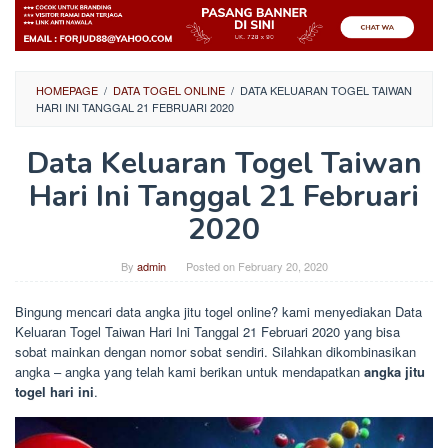
HOMEPAGE
/
DATA TOGEL ONLINE
/
DATA KELUARAN TOGEL TAIWAN
HARI INI TANGGAL 21 FEBRUARI 2020
Data Keluaran Togel Taiwan
Hari Ini Tanggal 21 Februari
2020
By
admin
Posted on
February 20, 2020
Bingung mencari data angka jitu togel online? kami menyediakan Data
Keluaran Togel Taiwan Hari Ini Tanggal 21 Februari 2020 yang bisa
sobat mainkan dengan nomor sobat sendiri. Silahkan dikombinasikan
angka – angka yang telah kami berikan untuk mendapatkan
angka jitu
togel hari ini
.