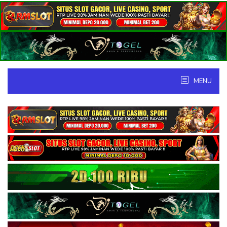
Skip
to
content
MENU