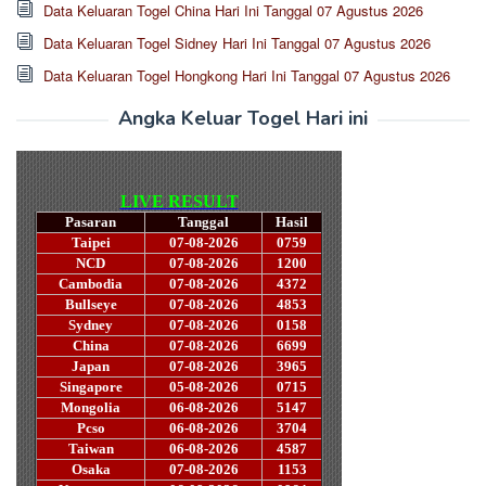
Data Keluaran Togel China Hari Ini Tanggal 07 Agustus 2026
Data Keluaran Togel Sidney Hari Ini Tanggal 07 Agustus 2026
Data Keluaran Togel Hongkong Hari Ini Tanggal 07 Agustus 2026
Angka Keluar Togel Hari ini