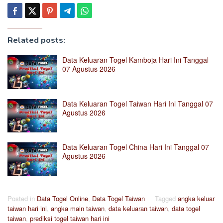
Related posts:
Data Keluaran Togel Kamboja Hari Ini Tanggal
07 Agustus 2026
Data Keluaran Togel Taiwan Hari Ini Tanggal 07
Agustus 2026
Data Keluaran Togel China Hari Ini Tanggal 07
Agustus 2026
Posted in
Data Togel Online
,
Data Togel Taiwan
Tagged
angka keluar
taiwan hari ini
,
angka main taiwan
,
data keluaran taiwan
,
data togel
taiwan
,
prediksi togel taiwan hari ini