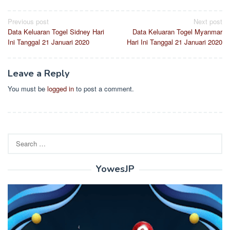
Post
Previous post
Next post
Data Keluaran Togel Sidney Hari
Data Keluaran Togel Myanmar
navigation
Ini Tanggal 21 Januari 2020
Hari Ini Tanggal 21 Januari 2020
Leave a Reply
You must be
logged in
to post a comment.
Search
for:
YowesJP