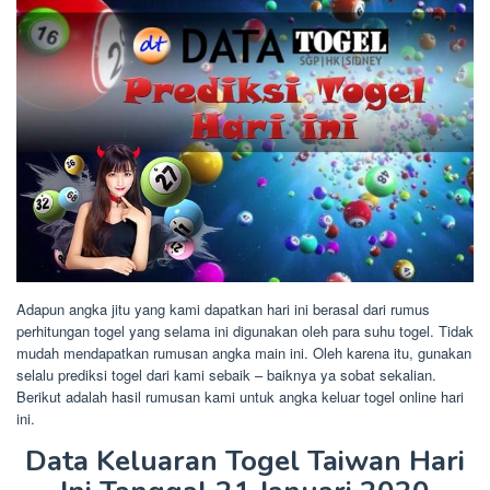
Adapun angka jitu yang kami dapatkan hari ini berasal dari rumus
perhitungan togel yang selama ini digunakan oleh para suhu togel. Tidak
mudah mendapatkan rumusan angka main ini. Oleh karena itu, gunakan
selalu prediksi togel dari kami sebaik – baiknya ya sobat sekalian.
Berikut adalah hasil rumusan kami untuk angka keluar togel online hari
ini.
Data Keluaran Togel Taiwan Hari