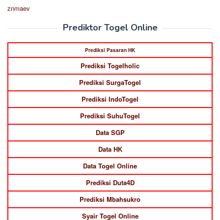
znmaev
Prediktor Togel Online
Prediksi Pasaran HK
Prediksi Togelholic
Prediksi SurgaTogel
Prediksi IndoTogel
Prediksi SuhuTogel
Data SGP
Data HK
Data Togel Online
Prediksi Duta4D
Prediksi Mbahsukro
Syair Togel Online