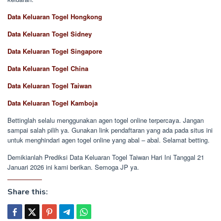
Data Keluaran Togel Hongkong
Data Keluaran Togel Sidney
Data Keluaran Togel Singapore
Data Keluaran Togel China
Data Keluaran Togel Taiwan
Data Keluaran Togel Kamboja
Bettinglah selalu menggunakan agen togel online terpercaya. Jangan
sampai salah pilih ya. Gunakan link pendaftaran yang ada pada situs ini
untuk menghindari agen togel online yang abal – abal. Selamat betting.
Demikianlah Prediksi Data Keluaran Togel Taiwan Hari Ini Tanggal 21
Januari 2026 ini kami berikan. Semoga JP ya.
Share this: