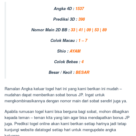
Angka 4D :
1537
Prediksi 3D :
398
Nomor Main 2D BB :
33 | 41 | 09 | 53 | 89
Colok Macau :
1 – 7
Shio :
AYAM
Colok Bebas :
4
Besar / Kecil :
BESAR
Ramalan Angka keluar togel hari ini yang kami berikan ini mudah –
mudahan dapat memberikan sobat bonus JP. Ingat untuk
mengkombinasikannya dengan nomor main dari sobat sendiri juga ya.
Apabila rumusan togel kami bisa berguna bagi sobat, mohon dibagikan
kepada teman – teman kita yang lain agar bisa mendapatkan bonus JP
juga. Prediksi togel online akan kami berikan setiap harinya jadi tetap
kunjungi website datatogel setiap hari untuk mengupdate angka
keluaran.