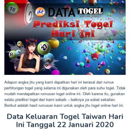
Adapun angka jitu yang kami dapatkan hari ini berasal dari rumus
perhitungan togel yang selama ini digunakan oleh para suhu togel. Tidak
mudah mendapatkan rumusan togel online ini. Oleh karena itu, gunakan
selalu prediksi togel dari kami sebaik – baiknya ya sobat sekalian.
Berikut adalah hasil rumusan kami untuk angka jitu togel online hari ini.
Data Keluaran Togel Taiwan Hari
Ini Tanggal 22 Januari 2020