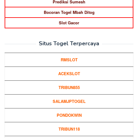
Prediksi Sumesh
Bocoran Togel Mbah Ditog
Slot Gacor
Situs Togel Terpercaya
RMSLOT
ACEKSLOT
TRIBUN855
SALAMJPTOGEL
PONDOKWIN
TRIBUN118