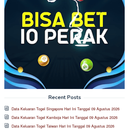
Recent Posts
Data Keluaran Togel Singapore Hari Ini Tanggal 09 Agustus 2026
Data Keluaran Togel Kamboja Hari Ini Tanggal 09 Agustus 2026
Data Keluaran Togel Taiwan Hari Ini Tanggal 09 Agustus 2026