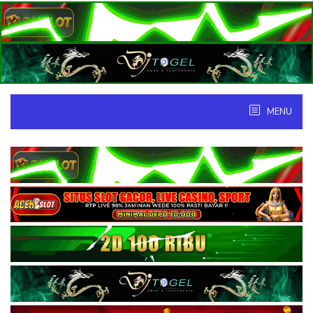
Skip
to
content
MENU