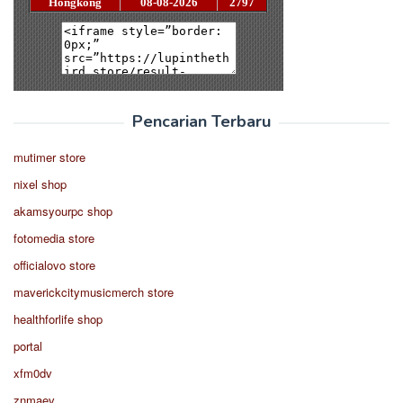
Pencarian Terbaru
mutimer store
nixel shop
akamsyourpc shop
fotomedia store
officialovo store
maverickcitymusicmerch store
healthforlife shop
portal
xfm0dv
znmaev