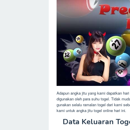
Adapun angka jitu yang kami dapatkan hari i
digunakan oleh para suhu togel. Tidak mud
gunakan selalu ramalan togel dari kami seb
kami untuk angka jitu togel online hari ini.
Data Keluaran Toge