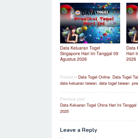
Data Keluaran Togel
Data 
Singapore Hari Ini Tanggal 09
Hari 
Agustus 2026
2026
Posted in
Data Togel Online
,
Data Togel Ta
data keluaran taiwan
,
data togel taiwan
,
pre
Post
Previous post
Data Keluaran Togel China Hari Ini Tanggal 
navigation
2025
Leave a Reply