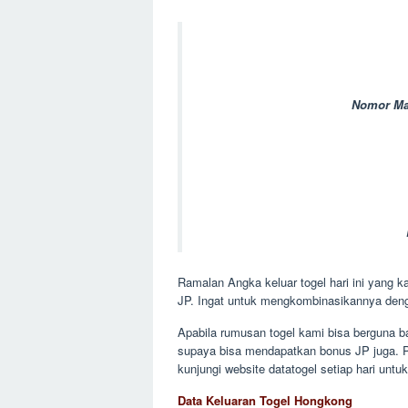
Nomor Ma
Ramalan Angka keluar togel hari ini yang 
JP. Ingat untuk mengkombinasikannya denga
Apabila rumusan togel kami bisa berguna ba
supaya bisa mendapatkan bonus JP juga. Pre
kunjungi website datatogel setiap hari unt
Data Keluaran Togel Hongkong