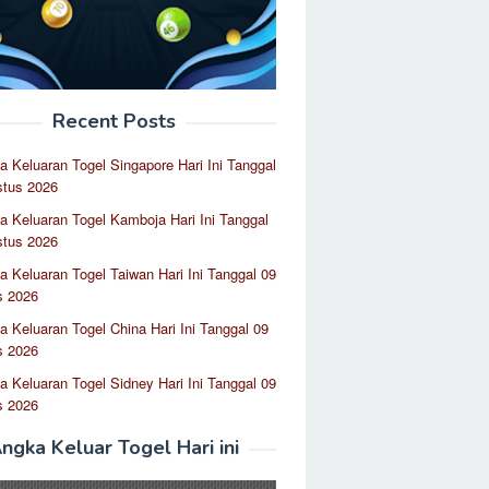
Recent Posts
a Keluaran Togel Singapore Hari Ini Tanggal
stus 2026
a Keluaran Togel Kamboja Hari Ini Tanggal
stus 2026
a Keluaran Togel Taiwan Hari Ini Tanggal 09
s 2026
a Keluaran Togel China Hari Ini Tanggal 09
s 2026
a Keluaran Togel Sidney Hari Ini Tanggal 09
s 2026
ngka Keluar Togel Hari ini