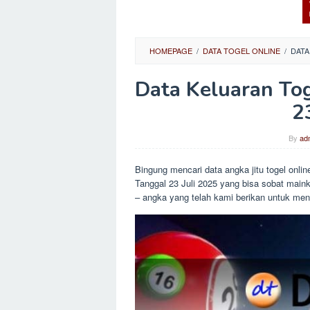
HOMEPAGE
/
DATA TOGEL ONLINE
/
DATA
Data Keluaran Tog
2
By
ad
Bingung mencari data angka jitu togel onli
Tanggal 23 Juli 2025 yang bisa sobat main
– angka yang telah kami berikan untuk me