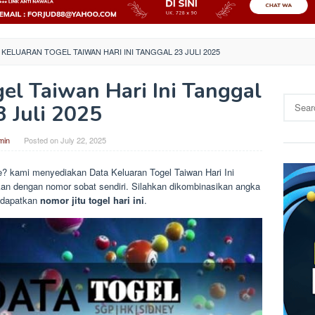
 KELUARAN TOGEL TAIWAN HARI INI TANGGAL 23 JULI 2025
el Taiwan Hari Ini Tanggal
Search
3 Juli 2025
for:
min
Posted on
July 22, 2025
ne? kami menyediakan Data Keluaran Togel Taiwan Hari Ini
kan dengan nomor sobat sendiri. Silahkan dikombinasikan angka
ndapatkan
nomor jitu togel hari ini
.