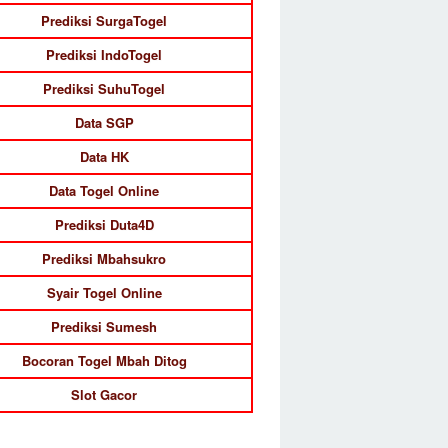
Prediksi SurgaTogel
Prediksi IndoTogel
Prediksi SuhuTogel
Data SGP
Data HK
Data Togel Online
Prediksi Duta4D
Prediksi Mbahsukro
Syair Togel Online
Prediksi Sumesh
Bocoran Togel Mbah Ditog
Slot Gacor