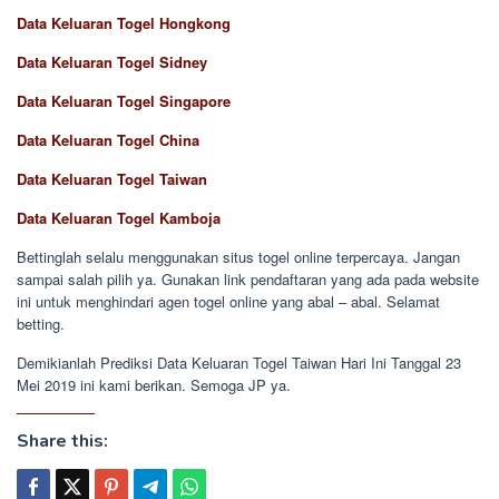
Data Keluaran Togel Hongkong
Data Keluaran Togel Sidney
Data Keluaran Togel Singapore
Data Keluaran Togel China
Data Keluaran Togel Taiwan
Data Keluaran Togel Kamboja
Bettinglah selalu menggunakan situs togel online terpercaya. Jangan
sampai salah pilih ya. Gunakan link pendaftaran yang ada pada website
ini untuk menghindari agen togel online yang abal – abal. Selamat
betting.
Demikianlah Prediksi Data Keluaran Togel Taiwan Hari Ini Tanggal 23
Mei 2019 ini kami berikan. Semoga JP ya.
Share this: