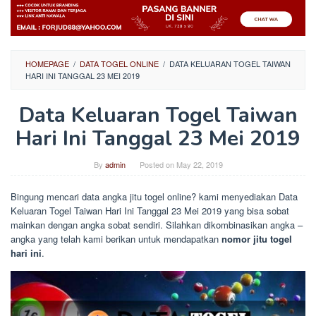
HOMEPAGE
/
DATA TOGEL ONLINE
/
DATA KELUARAN TOGEL TAIWAN
HARI INI TANGGAL 23 MEI 2019
Data Keluaran Togel Taiwan
Hari Ini Tanggal 23 Mei 2019
By
admin
Posted on
May 22, 2019
Bingung mencari data angka jitu togel online? kami menyediakan Data
Keluaran Togel Taiwan Hari Ini Tanggal 23 Mei 2019 yang bisa sobat
mainkan dengan angka sobat sendiri. Silahkan dikombinasikan angka –
angka yang telah kami berikan untuk mendapatkan
nomor jitu togel
hari ini
.