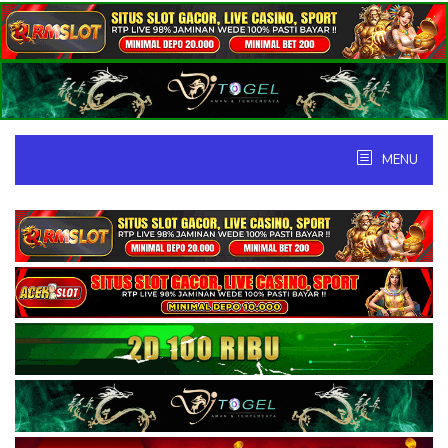
Skip
to
content
MENU