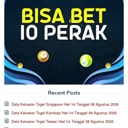
Recent Posts
Data Keluaran Togel Singapore Hari Ini Tanggal 08 Agustus 2026
Data Keluaran Togel Kamboja Hari Ini Tanggal 08 Agustus 2026
Data Keluaran Togel Taiwan Hari Ini Tanggal 08 Agustus 2026