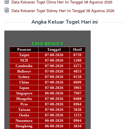
Data Keluaran Togel China Hari Ini Tanggal 08 Agustus 2026
Data Keluaran Togel Sidney Hari Ini Tanggal 08 Agustus 2026
Angka Keluar Togel Hari ini