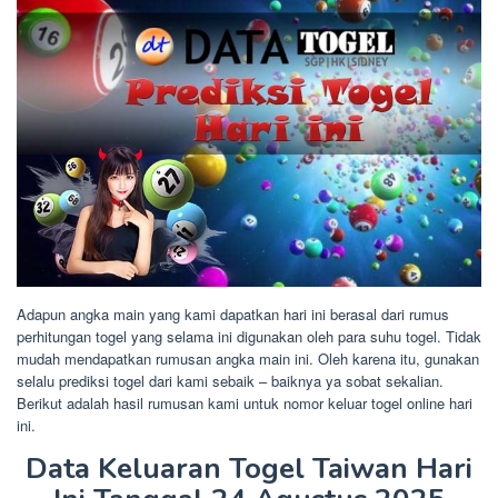
Adapun angka main yang kami dapatkan hari ini berasal dari rumus
perhitungan togel yang selama ini digunakan oleh para suhu togel. Tidak
mudah mendapatkan rumusan angka main ini. Oleh karena itu, gunakan
selalu prediksi togel dari kami sebaik – baiknya ya sobat sekalian.
Berikut adalah hasil rumusan kami untuk nomor keluar togel online hari
ini.
Data Keluaran Togel Taiwan Hari