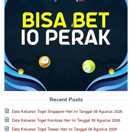
Recent Posts
Data Keluaran Togel Singapore Hari Ini Tanggal 08 Agustus 2026
Data Keluaran Togel Kamboja Hari Ini Tanggal 08 Agustus 2026
Data Keluaran Togel Taiwan Hari Ini Tanggal 08 Agustus 2026