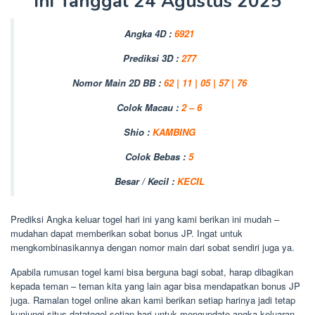
Ini Tanggal 24 Agustus 2025
Angka 4D :
6921
Prediksi 3D :
277
Nomor Main 2D BB :
62 | 11 | 05 | 57 | 76
Colok Macau :
2 – 6
Shio :
KAMBING
Colok Bebas :
5
Besar / Kecil :
KECIL
Prediksi Angka keluar togel hari ini yang kami berikan ini mudah –
mudahan dapat memberikan sobat bonus JP. Ingat untuk
mengkombinasikannya dengan nomor main dari sobat sendiri juga ya.
Apabila rumusan togel kami bisa berguna bagi sobat, harap dibagikan
kepada teman – teman kita yang lain agar bisa mendapatkan bonus JP
juga. Ramalan togel online akan kami berikan setiap harinya jadi tetap
kunjungi situs datatogel setiap hari untuk mengupdate angka keluaran.