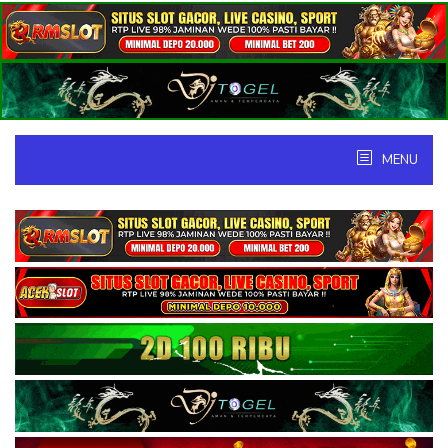
Skip
to
content
MENU