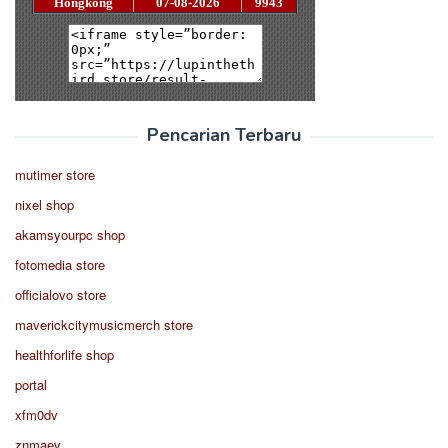
Pencarian Terbaru
mutimer store
nixel shop
akamsyourpc shop
fotomedia store
officialovo store
maverickcitymusicmerch store
healthforlife shop
portal
xfm0dv
znmaev